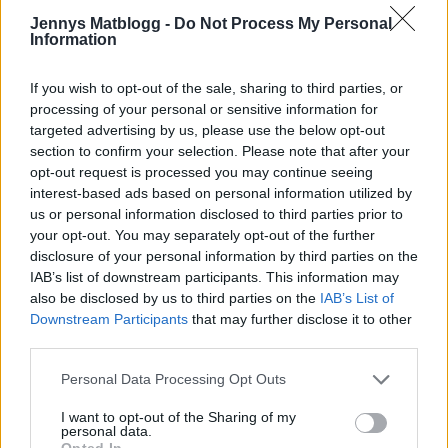
Behöver inte… Men om man vill så absolut.
Jennys Matblogg -
Do Not Process My Personal
Information
0
Svara
If you wish to opt-out of the sale, sharing to third parties, or
processing of your personal or sensitive information for
Josephine
targeted advertising by us, please use the below opt-out
10 år sedan
section to confirm your selection. Please note that after your
opt-out request is processed you may continue seeing
Hej Jenny!
interest-based ads based on personal information utilized by
us or personal information disclosed to third parties prior to
Du har så mycket gott på din blogg och nu i juldagarna
your opt-out. You may separately opt-out of the further
när lilla tjejer fyller år önskar hon sig ”en stoooor tårta
disclosure of your personal information by third parties on the
som smakar choklad”. Har du något recept jag skulle
IAB’s list of downstream participants. This information may
kunna pröva? 🙂
also be disclosed by us to third parties on the
IAB’s List of
Downstream Participants
that may further disclose it to other
Svara
0
third parties.
Personal Data Processing Opt Outs
Erik
I want to opt-out of the Sharing of my
10 år sedan
personal data.
Opted In