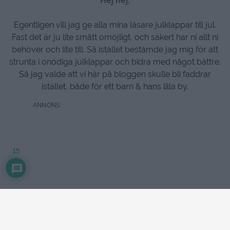
Hej hej,
Egentligen vill jag ge alla mina läsare julklappar till jul.
Fast det är ju lite smått omöjligt, och säkert har ni allt ni
behöver och lite till. Så istället bestämde jag mig för att
strunta i onödiga julklappar och bidra med något bättre.
Så jag valde att vi här på bloggen skulle bli faddrar
istället, både för ett barn & hans lilla by.
15