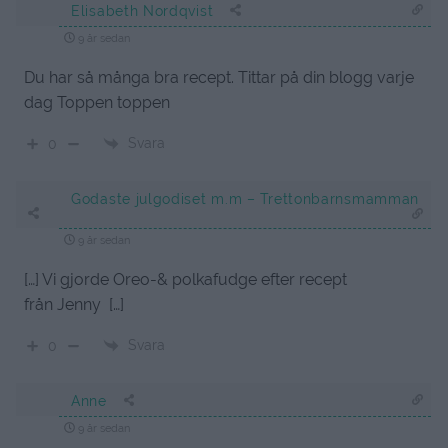
Elisabeth Nordqvist
9 år sedan
Du har så många bra recept. Tittar på din blogg varje
dag Toppen toppen
Svara
0
Godaste julgodiset m.m – Trettonbarnsmamman
9 år sedan
[…] Vi gjorde Oreo-& polkafudge efter recept
från Jenny […]
Svara
0
Anne
9 år sedan