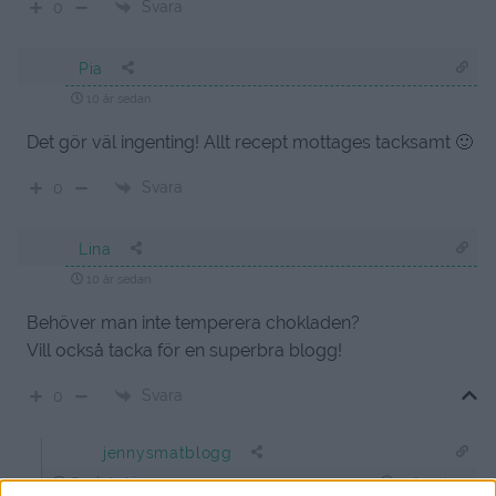
Svara
0
Pia
10 år sedan
Det gör väl ingenting! Allt recept mottages tacksamt 🙂
Svara
0
Lina
10 år sedan
Behöver man inte temperera chokladen?
Vill också tacka för en superbra blogg!
Svara
0
jennysmatblogg
Reply to
Lina
10 år sedan