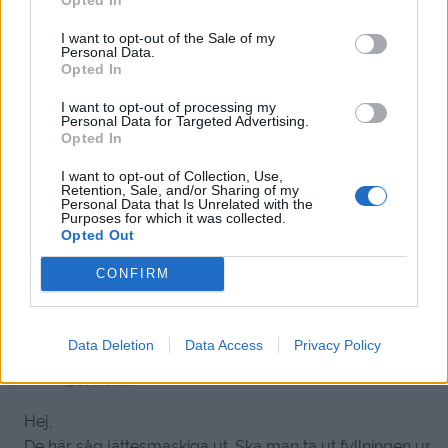
Hej! Tänkte baka dessa ’oreo & pollafudge’ och ge bort
i julklapp:) men jag är en väldigt ovan bakare, vad är
I want to opt-out of the Sale of my
Personal Data.
det för färskost man ska ha? Tack på förhand:) god jul!
Opted In
Svara
0
I want to opt-out of processing my
Personal Data for Targeted Advertising.
Opted In
Jesper
I want to opt-out of Collection, Use,
Reply to
Erik
10 år sedan
Retention, Sale, and/or Sharing of my
Personal Data that Is Unrelated with the
Vi använde Philadelphia färskost, dom är på 200g så
Purposes for which it was collected.
Opted Out
passar utmärkt att göra dubbel sats (vilket jag
rekommenderar)!
CONFIRM
0
Svara
Data Deletion
Data Access
Privacy Policy
Therese
10 år sedan
Hej,
De här såg jättesmaskiga ut. Ska man ta ut fyllningen ur