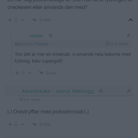
oreokexen eller använda den med?
Svara
0
Jesper
Reply to
Therese
10 år sedan
Tror det är mer en smaksak, vi använde hela kakorna med
fyllning, blev supergott!
0
Svara
Adventsbaka - Jennys Matblogg
9 år sedan
[…] Oreotryfflar med polkaströssel […]
Svara
0