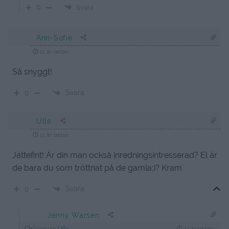
0
Svara
Ann-Sofie
11 år sedan
Så snyggt!
Svara
0
Ulle
11 år sedan
Jättefint! Är din man också inredningsintresserad? El är
de bara du som tröttnat på de gamla;)? Kram
Svara
0
Jenny Warsen
Reply to
Ulle
11 år sedan