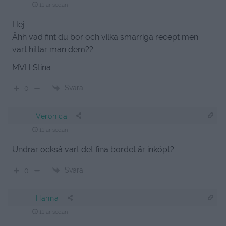
11 år sedan
Hej
Åhh vad fint du bor och vilka smarriga recept men
vart hittar man dem??
MVH Stina
Svara
0
Veronica
11 år sedan
Undrar också vart det fina bordet är inköpt?
Svara
0
Hanna
11 år sedan