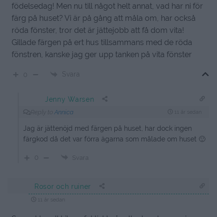
födelsedag! Men nu till något helt annat, vad har ni för
färg på huset? Vi är på gång att måla om, har också
röda fönster, tror det är jättejobb att få dom vita!
Gillade färgen på ert hus tillsammans med de röda
fönstren, kanske jag ger upp tanken på vita fönster
Svara
0
Jenny Warsen
Reply to
Annica
11 år sedan
Jag är jättenöjd med färgen på huset, har dock ingen
färgkod då det var förra ägarna som målade om huset 🙂
0
Svara
Rosor och ruiner
11 år sedan