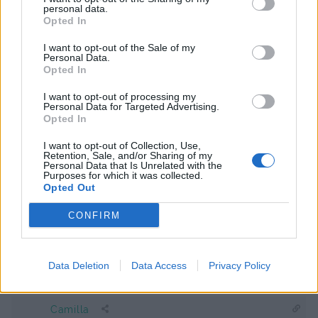
Vill också veta var bordet är ifrån SÅ SNYGGT!
personal data.
Opted In
Svara
0
I want to opt-out of the Sale of my
Personal Data.
Jenny Warsen
Opted In
Reply to
Mikaela
11 år sedan
I want to opt-out of processing my
Personal Data for Targeted Advertising.
Vi har skissat upp det själva, sen har en möbelsnickare
Opted In
gjort det 🙂
I want to opt-out of Collection, Use,
0
Svara
Retention, Sale, and/or Sharing of my
Personal Data that Is Unrelated with the
Purposes for which it was collected.
Opted Out
Mian på Finaste mattan
11 år sedan
CONFIRM
Vad bra det blev! : )
Data Deletion
Data Access
Privacy Policy
Svara
0
Camilla