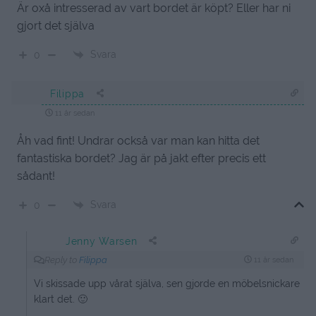
Är oxå intresserad av vart bordet är köpt? Eller har ni
gjort det själva
Svara
0
Filippa
11 år sedan
Åh vad fint! Undrar också var man kan hitta det
fantastiska bordet? Jag är på jakt efter precis ett
sådant!
Svara
0
Jenny Warsen
Reply to
Filippa
11 år sedan
Vi skissade upp vårat själva, sen gjorde en möbelsnickare
klart det. 🙂