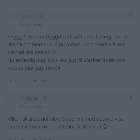
Lotte
11 år sedan
Snyggt!! Svärfar byggde ett sånt bord till mig, fast vi
ska ha det inomhus. Å nu målas underredet vitt och
planket ska betsas 🙂
Ha en härlig dag, själv ska jag till vårdcentralen och
vips så blev jag frisk 😉
Svara
0
Helena
11 år sedan
Vilken skillnad det blev! Superfint med det nya vita
bordet & stolarna ser jättefina & sköna ut 🙂
Svara
0