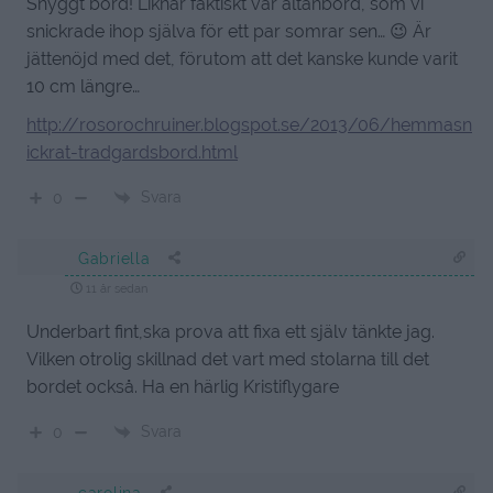
Snyggt bord! Liknar faktiskt vår altanbord, som vi
snickrade ihop själva för ett par somrar sen… 😉 Är
jättenöjd med det, förutom att det kanske kunde varit
10 cm längre…
http://rosorochruiner.blogspot.se/2013/06/hemmasn
ickrat-tradgardsbord.html
Svara
0
Gabriella
11 år sedan
Underbart fint,ska prova att fixa ett själv tänkte jag.
Vilken otrolig skillnad det vart med stolarna till det
bordet också. Ha en härlig Kristiflygare
Svara
0
carolina