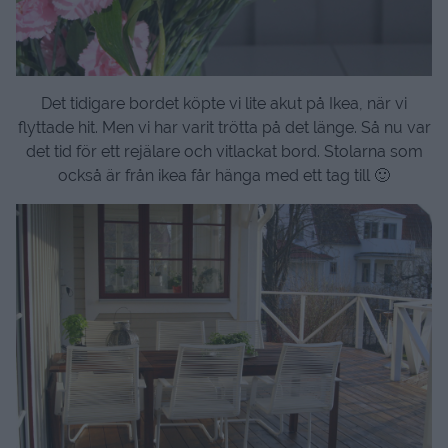
Det tidigare bordet köpte vi lite akut på Ikea, när vi
flyttade hit. Men vi har varit trötta på det länge. Så nu var
det tid för ett rejälare och vitlackat bord. Stolarna som
också är från ikea får hänga med ett tag till 🙂