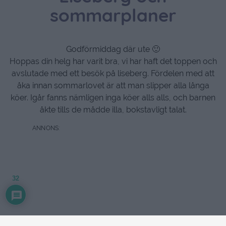
sommarplaner
Godförmiddag där ute 🙂
Hoppas din helg har varit bra, vi har haft det toppen och
avslutade med ett besök på liseberg. Fördelen med att
åka innan sommarlovet är att man slipper alla långa
köer. Igår fanns nämligen inga köer alls alls, och barnen
åkte tills de mådde illa, bokstavligt talat.
32