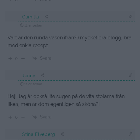
Camilla
11 år sedan
Vart är den runda vasen ifrån?:) mycket bra blogg, bra
med enkla recept
Svara
0
Jenny
11 år sedan
Hej! Jag är också lite sugen på de vita stolarna från
IIkea, men är dom egentligen så sköna?!
Svara
0
Stina Elveberg