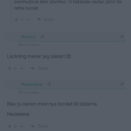
inomhusbruk eller utomhus. Vi betalade nästan 3000 för
detta bordet.
0
Svara
Monica
11 år sedan
Lackning menar jag såklart 😉
Svara
0
Madeleine
11 år sedan
Blev ju kanon med nya bordet till stolarna.
Madeleine
Svara
0