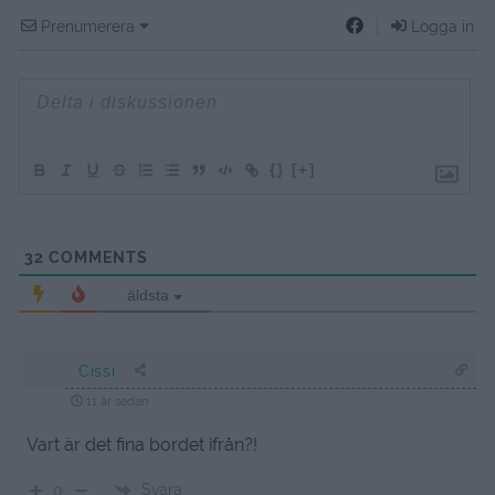
Prenumerera
Logga in
{}
[+]
32
COMMENTS
äldsta
Cissi
11 år sedan
Vart är det fina bordet ifrån?!
Svara
0