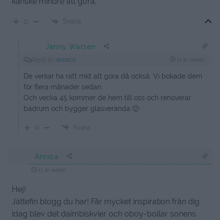
kanske mindre att göra.
Svara
0
Jenny Warsen
Reply to
Jessica
11 år sedan
De verkar ha rätt mkt att göra då också. Vi bokade dem
för flera månader sedan.
Och vecka 45 kommer de hem till oss och renoverar
badrum och bygger glasveranda 🙂
0
Svara
Annica
11 år sedan
Hej!
Jättefin blogg du har! Får mycket inspiration från dig
idag blev det daimbiskvier och oboy-bollar sonens