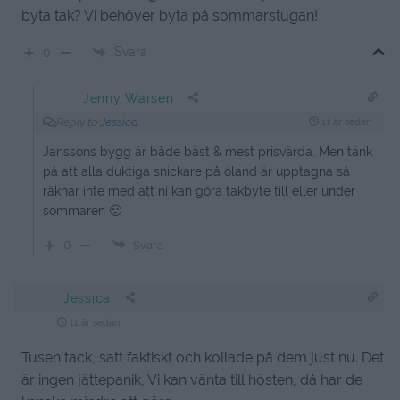
byta tak? Vi behöver byta på sommarstugan!
Svara
0
Jenny Warsen
Reply to
Jessica
11 år sedan
Janssons bygg är både bäst & mest prisvärda. Men tänk
på att alla duktiga snickare på öland är upptagna så
räknar inte med att ni kan göra takbyte till eller under
sommaren 🙂
0
Svara
Jessica
11 år sedan
Tusen tack, satt faktiskt och kollade på dem just nu. Det
är ingen jättepanik, Vi kan vänta till hösten, då har de