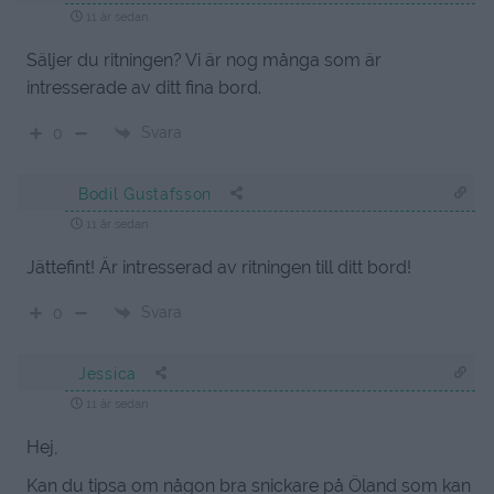
11 år sedan
Säljer du ritningen? Vi är nog många som är
intresserade av ditt fina bord.
Svara
0
Bodil Gustafsson
11 år sedan
Jättefint! Är intresserad av ritningen till ditt bord!
Svara
0
Jessica
11 år sedan
Hej,
Kan du tipsa om någon bra snickare på Öland som kan