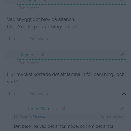
11 år sedan
Vad snyggt det blev på altanen.
http://mittlivpacapri.blogspot.it/
Svara
0
Monica
11 år sedan
Hur mycket kostade det att lämna in för packning… och
vart?
Svara
0
Jenny Warsen
Reply to
Monica
11 år sedan
Det beror på vad det är för möbel och om det är för