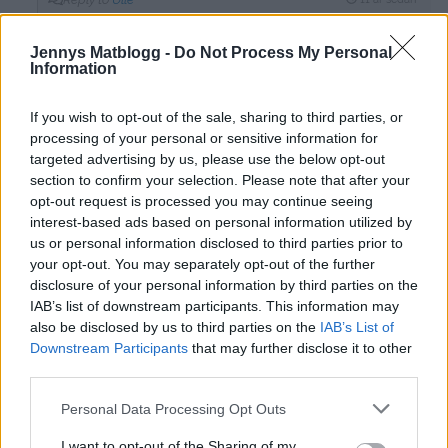
Han har bra smak min man,
Jennys Matblogg -
Do Not Process My Personal
och tycker om att ändra om & renovera lika mycket som
Information
jag 🙂
Vi matchar nog varandra bra
If you wish to opt-out of the sale, sharing to third parties, or
Kram
processing of your personal or sensitive information for
0
targeted advertising by us, please use the below opt-out
Svara
section to confirm your selection. Please note that after your
opt-out request is processed you may continue seeing
Carola
interest-based ads based on personal information utilized by
us or personal information disclosed to third parties prior to
11 år sedan
your opt-out. You may separately opt-out of the further
Blev som natt och dag, bra jobbat!!
disclosure of your personal information by third parties on the
IAB’s list of downstream participants. This information may
Svara
0
also be disclosed by us to third parties on the
IAB’s List of
Downstream Participants
that may further disclose it to other
third parties.
Mikaela
Personal Data Processing Opt Outs
11 år sedan
I want to opt-out of the Sharing of my