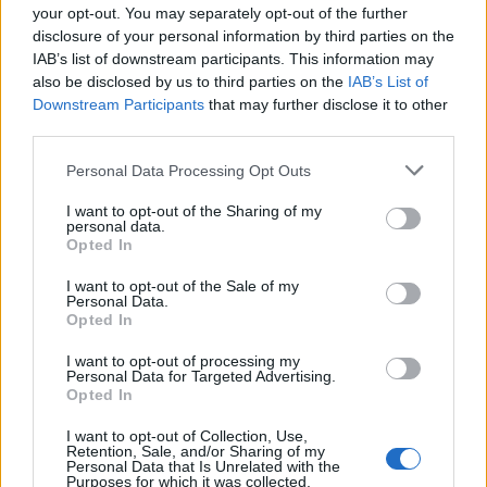
your opt-out. You may separately opt-out of the further
disclosure of your personal information by third parties on the
IAB’s list of downstream participants. This information may
Mian
also be disclosed by us to third parties on the
IAB’s List of
11 år sedan
Downstream Participants
that may further disclose it to other
third parties.
Tack, snälla du! : )
Personal Data Processing Opt Outs
Svara
0
I want to opt-out of the Sharing of my
personal data.
Opted In
Fru Boholm
11 år sedan
I want to opt-out of the Sale of my
Personal Data.
Opted In
Ädelostpaj med broccoli är en favorit! Jättegott.
I want to opt-out of processing my
Svara
0
Personal Data for Targeted Advertising.
Opted In
Cecilia
I want to opt-out of Collection, Use,
Retention, Sale, and/or Sharing of my
11 år sedan
Personal Data that Is Unrelated with the
Purposes for which it was collected.