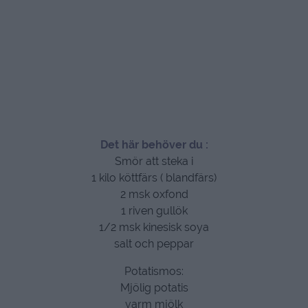
Det här behöver du :
Smör att steka i
1 kilo köttfärs ( blandfärs)
2 msk oxfond
1 riven gullök
1/2 msk kinesisk soya
salt och peppar
Potatismos:
Mjölig potatis
varm mjölk