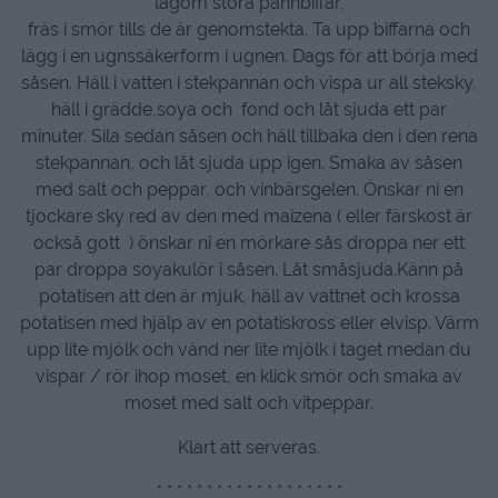
lagom stora pannbiffar,
fräs i smör tills de är genomstekta. Ta upp biffarna och
lägg i en ugnssäkerform i ugnen. Dags för att börja med
såsen. Häll i vatten i stekpannan och vispa ur all steksky,
häll i grädde,soya och fond och låt sjuda ett par
minuter. Sila sedan såsen och häll tillbaka den i den rena
stekpannan, och låt sjuda upp igen. Smaka av såsen
med salt och peppar, och vinbärsgelen. Önskar ni en
tjockare sky red av den med maizena ( eller färskost är
också gott ) önskar ni en mörkare sås droppa ner ett
par droppa soyakulör i såsen. Låt småsjuda.Känn på
potatisen att den är mjuk, häll av vattnet och krossa
potatisen med hjälp av en potatiskross eller elvisp. Värm
upp lite mjölk och vänd ner lite mjölk i taget medan du
vispar / rör ihop moset, en klick smör och smaka av
moset med salt och vitpeppar.
Klart att serveras.
* * * * * * * * * * * * * * * * * * *