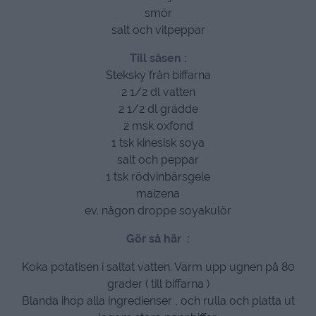
smör
salt och vitpeppar
Till såsen :
Steksky från biffarna
2 1/2 dl vatten
2 1/2 dl grädde
2 msk oxfond
1 tsk kinesisk soya
salt och peppar
1 tsk rödvinbärsgele
maizena
ev. någon droppe soyakulör
Gör så här :
Koka potatisen i saltat vatten. Värm upp ugnen på 80
grader ( till biffarna )
Blanda ihop alla ingredienser , och rulla och platta ut