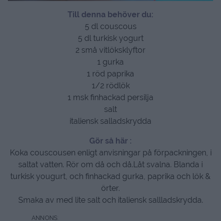
Till denna behöver du:
5 dl couscous
5 dl turkisk yogurt
2 små vitlöksklyftor
1 gurka
1 röd paprika
1/2 rödlök
1 msk finhackad persilja
salt
italiensk salladskrydda
Gör så här :
Koka couscousen enligt anvisningar på förpackningen, i
saltat vatten. Rör om då och då.Låt svalna. Blanda i
turkisk yougurt, och finhackad gurka, paprika och lök &
örter.
Smaka av med lite salt och italiensk sallladskrydda.