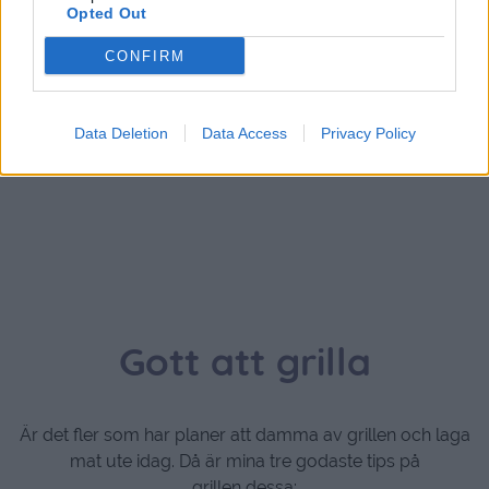
Vill bara tacka för bra veckomatsedlar, det underlättar
Opted Out
mycket här hemma hos oss 🙂
CONFIRM
Svara
0
Data Deletion
Data Access
Privacy Policy
Gott att grilla
Är det fler som har planer att damma av grillen och laga
mat ute idag. Då är mina tre godaste tips på
grillen dessa: