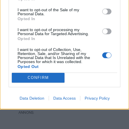
1 1/2 tsk med salt
grovmalen svartpeppar
I want to opt-out of the Sale of my
Personal Data.
Opted In
Gör så här:
Hyvla kålen med en osthyvel eller i en matberedare.
I want to opt-out of processing my
Personal Data for Targeted Advertising.
Lägg i ett durkslag och häll över det kokande vattnet
Opted In
över den strimlade kålen. Skölj sedan med iskallt vatten
tills kålen svalnat. Låt rinna av medan du blandar ihop
I want to opt-out of Collection, Use,
Retention, Sale, and/or Sharing of my
ättika, rapsolja salt & svartpeppar.
Personal Data that Is Unrelated with the
Purposes for which it was collected.
Häll ner och vänd om både vitkål & ättikssåsen blanda
Opted Out
väl och smaka ev av med mera ättika eller kryddor.
CONFIRM
Klarar sig fint i 5- 6 dagar i kylskåp.
0
14 MARS, 2015
Data Deletion
Data Access
Privacy Policy