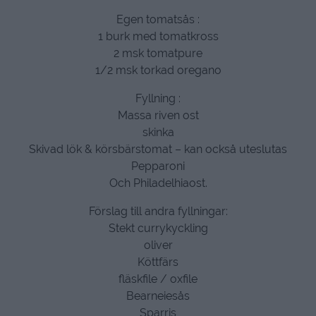
Egen tomatsås :
1 burk med tomatkross
2 msk tomatpure
1/2 msk torkad oregano
Fyllning :
Massa riven ost
skinka
Skivad lök & körsbärstomat – kan också uteslutas
Pepparoni
Och Philadelhiaost.
Förslag till andra fyllningar:
Stekt currykyckling
oliver
Köttfärs
fläskfile / oxfile
Bearneiesås
Sparris