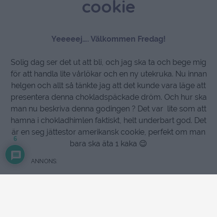
cookie
Yeeeeej…. Välkommen Fredag!
Solig dag ser det ut att bli, och jag ska ta och bege mig
för att handla lite vårlökar och en ny utekruka. Nu innan
helgen och allt så tänkte jag att det kunde vara läge att
presentera denna chokladspäckade dröm. Och hur ska
man nu beskriva denna godingen ? Det var lite som att
hamna i chokladhimlen faktiskt, helt underbart god. Det
är en seg jättestor amerikansk cookie, perfekt om man
6
bara ska äta 1 kaka 😉