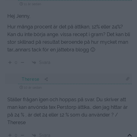
11 år sedan
Hej Jenny,
Hur många procent är det på ättikan, 12% eller 24%?
Kan du inte börja ange. vissa recept i gram? Det kan bli
stor skillnad på resultat beroende på hur mycket man
tar…annars tack för en jättebra blogg 🙂
Svara
0
Therese
10 år sedan
Ställer frågan igen och hoppas på svar. Du skriver att
man kan anvönda tex Perstorp ättika.. den jag hittar är
på 24 % , är det 24 eller 12 % som du använder ? /
Therese
Svara
0