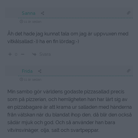
Sanna
11 år sedan
Åh det hade jag kunnat tala om jag är uppvuxen med
vitkålsallad:-)) ha en fin lördag:-)
Svara
0
Frida
11 år sedan
Min sambo gör världens godaste pizzasallad precis
som på pizzerian, och hemligheten han har lärt sig av
en pizzabagare är att krama ur salladen med händerna
från vätskan när du blandat ihop den, då blir den också
sådär mjuk och god. Och så använder han bara
vitvinsvinäger, olja, salt och svartpeppar.