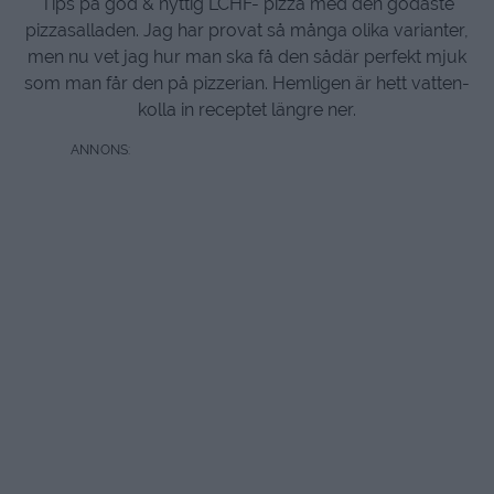
Tips på god & nyttig LCHF- pizza med den godaste
pizzasalladen. Jag har provat så många olika varianter,
men nu vet jag hur man ska få den sådär perfekt mjuk
som man får den på pizzerian. Hemligen är hett vatten-
kolla in receptet längre ner.