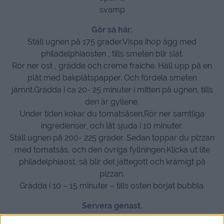
svamp
Gör så här:
Ställ ugnen på 175 grader.Vispa ihop ägg med
philadelphiaosten , tills smeten blir slät.
Rör ner ost , grädde och creme fraiche. Häll upp på en
plåt med bakplåtspapper. Och fördela smeten
jämnt.Grädda i ca 20- 25 minuter i mitten på ugnen, tills
den är gyllene.
Under tiden kokar du tomatsåsen.Rör ner samtliga
ingredienser, och låt sjuda i 10 minuter.
Ställ ugnen på 200- 225 grader. Sedan toppar du pizzan
med tomatsås, och den övriga fyllningen.Klicka ut lite
philadelphiaost, så blir det jättegott och krämigt på
pizzan.
Grädda i 10 – 15 minuter – tills osten börjat bubbla.
Servera genast.