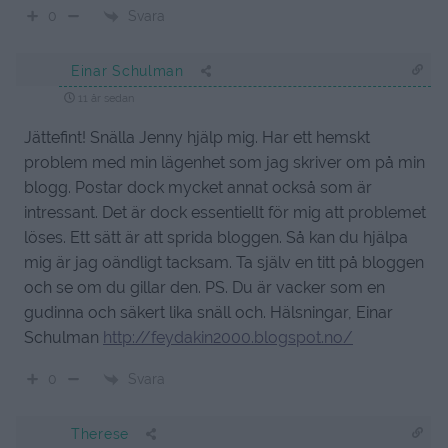
Svara
0
Einar Schulman
11 år sedan
Jättefint! Snälla Jenny hjälp mig. Har ett hemskt
problem med min lägenhet som jag skriver om på min
blogg. Postar dock mycket annat också som är
intressant. Det är dock essentiellt för mig att problemet
löses. Ett sätt är att sprida bloggen. Så kan du hjälpa
mig är jag oändligt tacksam. Ta själv en titt på bloggen
och se om du gillar den. PS. Du är vacker som en
gudinna och säkert lika snäll och. Hälsningar, Einar
Schulman
http://feydakin2000.blogspot.no/
Svara
0
Therese