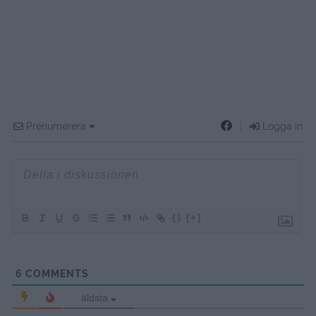
Prenumerera
Logga in
{}
[+]
6
COMMENTS
äldsta