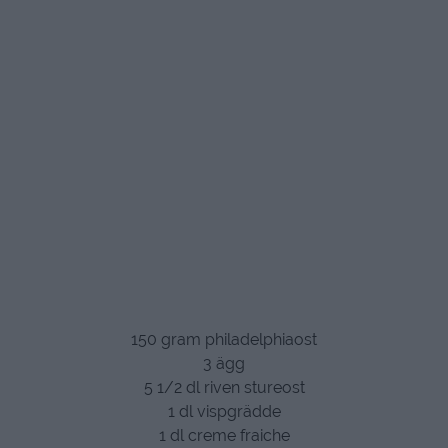
150 gram philadelphiaost
3 ägg
5 1/2 dl riven stureost
1 dl vispgrädde
1 dl creme fraiche