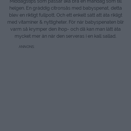
Middagstips som passar lika bra en måndag som till
helgen. En gräddig citronsås med babyspenat, detta
blev en riktigt fullpott. Och ett enkelt sätt att äta rikligt
med vitaminer & nyttigheter. För när babyspenaten blir
varm så krymper den ihop- och då kan man lätt äta
mycket mer än när den serveras i en kall sallad.