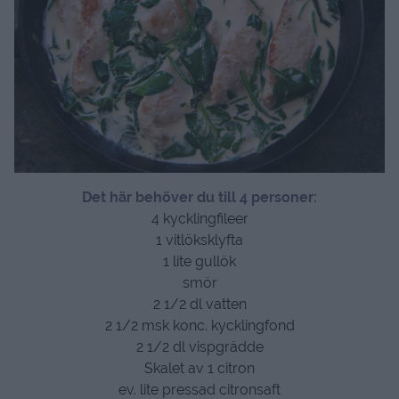
Det här behöver du till 4 personer:
4 kycklingfileer
1 vitlöksklyfta
1 lite gullök
smör
2 1/2 dl vatten
2 1/2 msk konc. kycklingfond
2 1/2 dl vispgrädde
Skalet av 1 citron
ev. lite pressad citronsaft