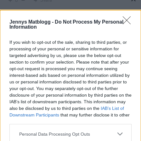
Svara
0
Jenny Warsen
Jennys Matblogg -
Do Not Process My Personal
Reply to
Malin
11 år sedan
Information
😀 Vad kul att höra att ni gillade den, hoppas ni gillar
glassen också 🙂
If you wish to opt-out of the sale, sharing to third parties, or
processing of your personal or sensitive information for
1
Svara
targeted advertising by us, please use the below opt-out
section to confirm your selection. Please note that after your
opt-out request is processed you may continue seeing
Lina
interest-based ads based on personal information utilized by
us or personal information disclosed to third parties prior to
11 år sedan
your opt-out. You may separately opt-out of the further
Testade att laga det här idag, superGOTT! Tack för bra
disclosure of your personal information by third parties on the
tips!
IAB’s list of downstream participants. This information may
also be disclosed by us to third parties on the
IAB’s List of
Svara
0
Downstream Participants
that may further disclose it to other
third parties.
Zandra
Personal Data Processing Opt Outs
11 år sedan