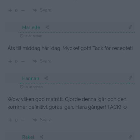
Svara
0
Marielle
11 år sedan
Åts till middag här idag. Mycket gott! Tack för receptet!
Svara
0
Hannah
10 år sedan
Wow vilken god maträtt. Gjorde denna igår och den
kommer definitivt göras igen. Flera gånger! TACK! ☺
Svara
0
Rakel