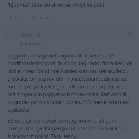
”bjudmat”. Som du skrev; en riktigt fullpott!
Svara
0
Moa
11 år sedan
Jag provade laga detta igårkväll.. Vilken succé!
Modifierade receptet lite dock. Jag hade i finhackad lök
istället (mest för att det kändes som om det skulle bli
gråtkalas om jag rev den.. haha). Sedan valde jag att
först bryna på kycklingbröstfiléerna och krydda med
salt, timjan och peppar och sedan steka klart dem till
72 grader på 110 grader i ugnen. 🙂 Vi serverade med
tagliatelle.
Ett otroligt bra recept som jag kommer att göra
många, många fler gånger! Min sambo som är kock
älskade det också. Tack Jenny!