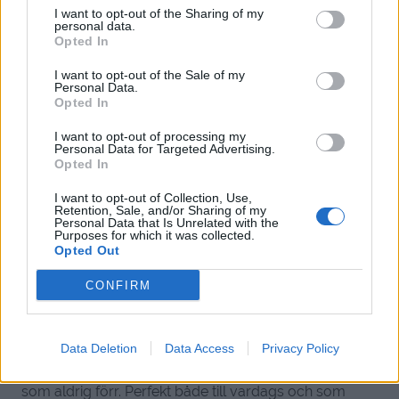
I want to opt-out of the Sharing of my
personal data.
Detta var supergott! Högsta betyg från hela gänget här
Opted In
hemma 🙂
I want to opt-out of the Sale of my
Personal Data.
Svara
1
Opted In
I want to opt-out of processing my
Annika
Personal Data for Targeted Advertising.
Opted In
11 år sedan
I want to opt-out of Collection, Use,
Det här har vi ätit i dag, fantastiskt gott!
Retention, Sale, and/or Sharing of my
Personal Data that Is Unrelated with the
Purposes for which it was collected.
Svara
1
Opted Out
CONFIRM
Mikaela
11 år sedan
Detta gjorde vi idag, och det var fantastiskt!
Data Deletion
Data Access
Privacy Policy
Gick hem hos både mig, sambo och barnen (2 och 4) åt
som aldrig förr. Perfekt både till vardags och som