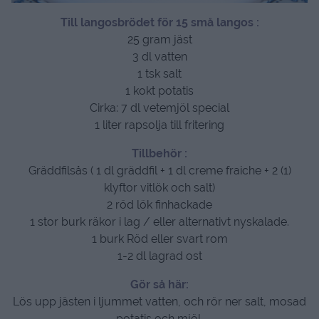
Till langosbrödet för 15 små langos :
25 gram jäst
3 dl vatten
1 tsk salt
1 kokt potatis
Cirka: 7 dl vetemjöl special
1 liter rapsolja till fritering
Tillbehör :
Gräddfilsås ( 1 dl gräddfil + 1 dl creme fraiche + 2 (1)
klyftor vitlök och salt)
2 röd lök finhackade
1 stor burk räkor i lag / eller alternativt nyskalade.
1 burk Röd eller svart rom
1-2 dl lagrad ost
Gör så här:
Lös upp jästen i ljummet vatten, och rör ner salt, mosad
potatis och mjöl.