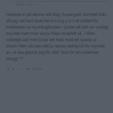
8 år sedan
Halkade in på denna rätt idag. Supergott, bortsett från
att jag i all hast läste fel och tog 2 1/2 dl istället för
matskedar av kycklingfonden… tyckte att det var väldigt
mycket men man ska ju följa receptet så.. ? Blev
vääldigt salt men löste det hela med att späda ut
såsen. Men sås kan det ju nästan aldrig bli för mycket
av, så lika glad är jag för det! Tack för en underbar
blogg! ??
Svara
0