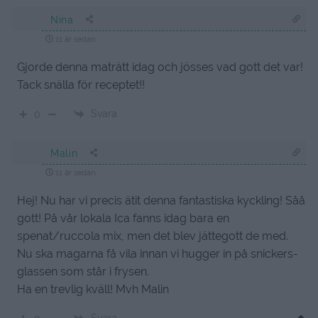
Nina
11 år sedan
Gjorde denna maträtt idag och jösses vad gott det var!
Tack snälla för receptet!!
Svara
0
Malin
11 år sedan
Hej! Nu har vi precis ätit denna fantastiska kyckling! Såå
gott! På vår lokala Ica fanns idag bara en
spenat/ruccola mix, men det blev jättegott de med.
Nu ska magarna få vila innan vi hugger in på snickers-
glassen som står i frysen.
Ha en trevlig kväll! Mvh Malin