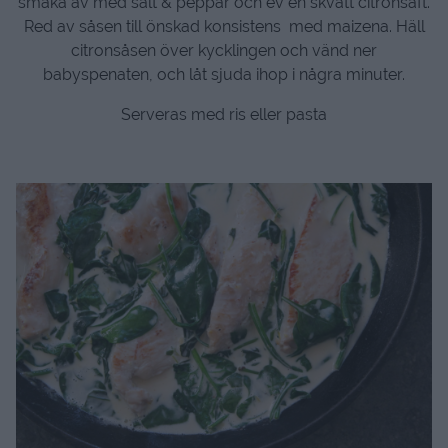
smaka av med salt & peppar och ev en skvätt citronsaft.
Red av såsen till önskad konsistens med maizena. Häll
citronsåsen över kycklingen och vänd ner
babyspenaten, och låt sjuda ihop i några minuter.
Serveras med ris eller pasta