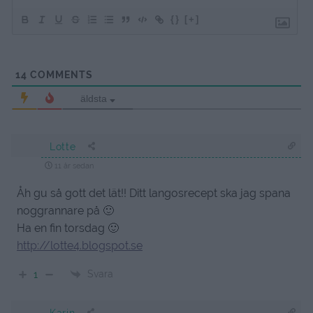
{}
[+]
14
COMMENTS
äldsta
Lotte
11 år sedan
Åh gu så gott det lät!! Ditt langosrecept ska jag spana
noggrannare på 🙂
Ha en fin torsdag 🙂
http://lotte4.blogspot.se
Svara
1
Karin