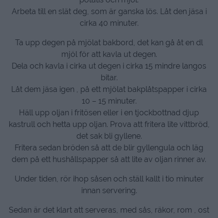
Arbeta till en slät deg, som är ganska lös. Låt den jäsa i
cirka 40 minuter.
Ta upp degen på mjölat bakbord, det kan gå åt en dl
mjöl för att kavla ut degen.
Dela och kavla i cirka ut degen i cirka 15 mindre langos
bitar.
Låt dem jäsa igen , på ett mjölat bakplåtspapper i cirka
10 – 15 minuter.
Häll upp oljan i fritösen eller i en tjockbottnad djup
kastrull och hetta upp oljan. Prova att fritera lite vittbröd,
det sak bli gyllene.
Fritera sedan bröden så att de blir gyllengula och läg
dem på ett hushållspapper så att lite av oljan rinner av.
Under tiden, rör ihop såsen och ställ kallt i tio minuter
innan servering.
Sedan är det klart att serveras, med sås, räkor, rom , ost