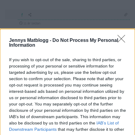
f
11 år sedan
Heej du får ja ba fråga en.sak alla recept som du
Jennys Matblogg -
Do Not Process My Personal
lägger upp kan man få alla på mail allihopa som en
Information
wordfil
If you wish to opt-out of the sale, sharing to third parties, or
Svara
0
processing of your personal or sensitive information for
targeted advertising by us, please use the below opt-out
Jenny Warsen
section to confirm your selection. Please note that after your
opt-out request is processed you may continue seeing
Reply to
f
11 år sedan
interest-based ads based on personal information utilized by
Nej man kan skriva ut dem genom att klicka på rubriken
us or personal information disclosed to third parties prior to
på varje recept , och sedan trycka på skrivaren under
your opt-out. You may separately opt-out of the further
rubriken.
disclosure of your personal information by third parties on the
Lycka till 🙂
IAB’s list of downstream participants. This information may
also be disclosed by us to third parties on the
IAB’s List of
0
Svara
Downstream Participants
that may further disclose it to other