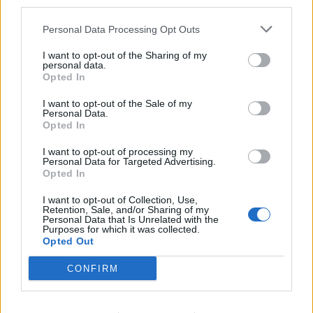
third parties.
Erika
Personal Data Processing Opt Outs
11 år sedan
I want to opt-out of the Sharing of my
personal data.
Gjorde denna rätt igår,god men nästa gång blir det den
Opted In
här såsen till fisk, tror det blir ännu godare!
I want to opt-out of the Sale of my
Personal Data.
Svara
0
Opted In
I want to opt-out of processing my
Jenny Warsen
Personal Data for Targeted Advertising.
Reply to
Erika
11 år sedan
Opted In
Citron är gott både till kyckling och fisk 🙂
I want to opt-out of Collection, Use,
Retention, Sale, and/or Sharing of my
Kul att du gillade den
Personal Data that Is Unrelated with the
Purposes for which it was collected.
0
Svara
Opted Out
CONFIRM
Hanna
11 år sedan