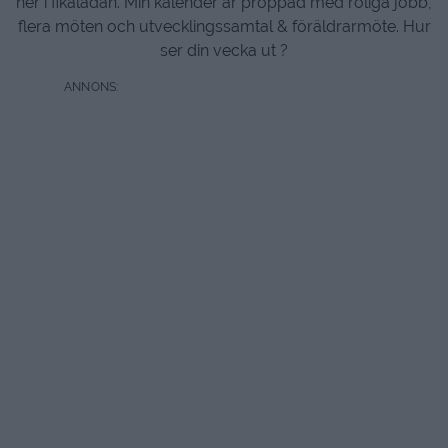
ner i fikalådan. Min kalender är proppad med roliga jobb,
flera möten och utvecklingssamtal & föräldrarmöte. Hur
ser din vecka ut ?