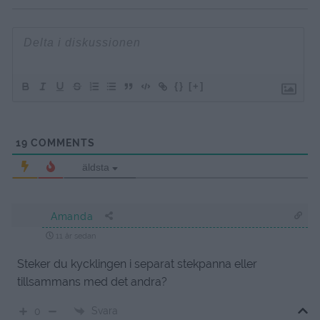
{}
[+]
19
COMMENTS
äldsta
Amanda
11 år sedan
Steker du kycklingen i separat stekpanna eller
tillsammans med det andra?
Svara
0