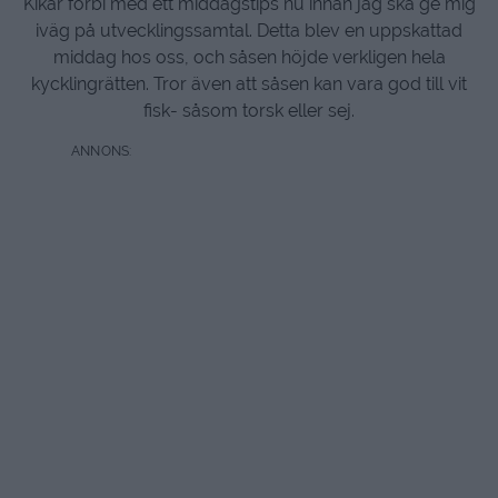
Kikar förbi med ett middagstips nu innan jag ska ge mig
iväg på utvecklingssamtal. Detta blev en uppskattad
middag hos oss, och såsen höjde verkligen hela
kycklingrätten. Tror även att såsen kan vara god till vit
fisk- såsom torsk eller sej.