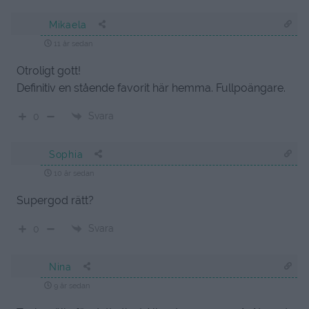
Mikaela
11 år sedan
Otroligt gott!
Definitiv en stående favorit här hemma. Fullpoängare.
Svara
0
Sophia
10 år sedan
Supergod rätt?
Svara
0
Nina
9 år sedan