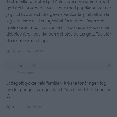
Tack snälla för detta tips! Alla, stora som små, åt med
god aptit! Kryddade kycklingen med paprikapulver när
jag stekte den och det gav så vacker färg till rätten då
jag lade ihop allt i en ugnsfast form med såsen och
gratinerade med lite riven ost. Hade ingen oregano så
det blev färsk basilika och det blev också gott. Tack för
din inspirerande blogg!
Svara
0
Anna
9 år sedan
Jättegott tyckte hela familjen! Kräsne tonåringen tog
om tre gånger, så ingen lunchlåda blev det till imorgon
🙂
Svara
1