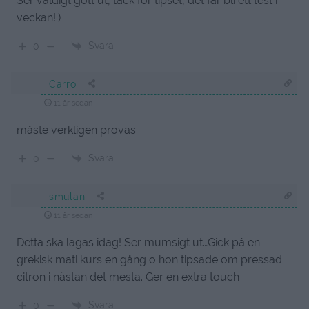
Ser väldigt gott ut, tack för tipset, det får bli ett test i
veckan!:)
Svara
0
Carro
11 år sedan
måste verkligen provas.
Svara
0
smulan
11 år sedan
Detta ska lagas idag! Ser mumsigt ut…Gick på en
grekisk matl.kurs en gång o hon tipsade om pressad
citron i nästan det mesta. Ger en extra touch
Svara
0