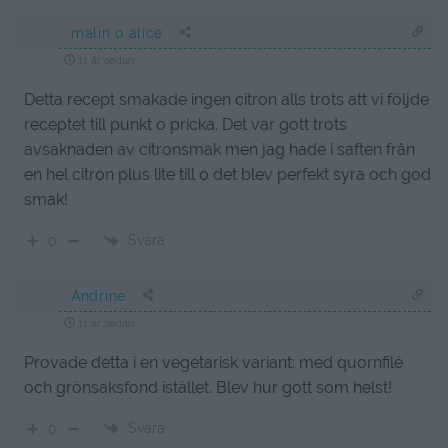
malin o alice
11 år sedan
Detta recept smakade ingen citron alls trots att vi följde
receptet till punkt o pricka. Det var gott trots
avsaknaden av citronsmak men jag hade i saften från
en hel citron plus lite till o det blev perfekt syra och god
smak!
Svara
0
Andrine
11 år sedan
Provade detta i en vegetarisk variant: med quornfilé
och grönsaksfond istället. Blev hur gott som helst!
Svara
0