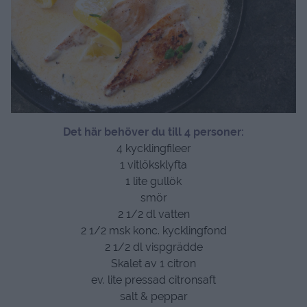
Det här behöver du till 4 personer:
4 kycklingfileer
1 vitlöksklyfta
1 lite gullök
smör
2 1/2 dl vatten
2 1/2 msk konc. kycklingfond
2 1/2 dl vispgrädde
Skalet av 1 citron
ev. lite pressad citronsaft
salt & peppar