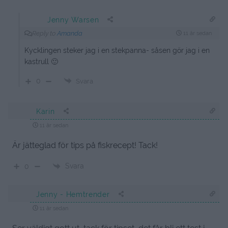
Jenny Warsen
Reply to
Amanda
11 år sedan
Kycklingen steker jag i en stekpanna- såsen gör jag i en
kastrull 🙂
0
Svara
Karin
11 år sedan
Är jätteglad för tips på fiskrecept! Tack!
Svara
0
Jenny - Hemtrender
11 år sedan