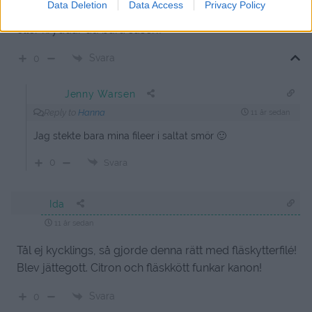
Data Deletion
Data Access
Privacy Policy
Hej. Kryddar du kycklingen något innan du steker den,
eller kryddar du bara såsen?
Svara
0
Jenny Warsen
Reply to
Hanna
11 år sedan
Jag stekte bara mina fileer i saltat smör 🙂
0
Svara
Ida
11 år sedan
Tål ej kycklings, så gjorde denna rätt med fläskytterfilé!
Blev jättegott. Citron och fläskkött funkar kanon!
Svara
0