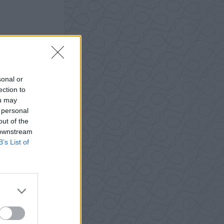
sonal or
ection to
ou may
 personal
out of the
 downstream
B’s List of