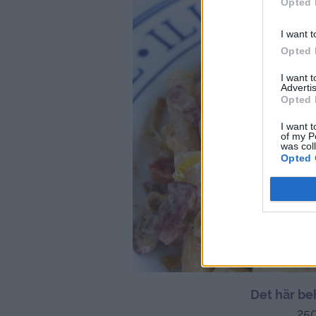
Opted 
I want t
Opted 
I want 
Advertis
Opted 
I want t
of my P
was col
Opted 
Det här be
250