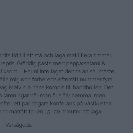
its tid till att stå och laga mat i flera timmar,
t i repris. Gräddig pasta med pepparsalami &
a liksom …. Har ni inte lagat denna än så måste
ställa mig och förbereda efterrätt nummer fyra,
iväg Melvin & hans kompis till handbollen. Det
ch lämningar när man är själv hemma, men
fter ett par dagars konferans på västkusten.
na maträtt tar en 15 -20 minuter att laga.
Varsågoda.