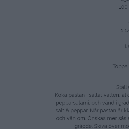
100
1 1
1
Toppa 
Ställ
Koka pastan i saltat vatten, a
pepparsalami, och vänd i grä
salt & peppar. När pastan är kl
och vän om. Önskas mer sås så
grädde. Skiva över moz