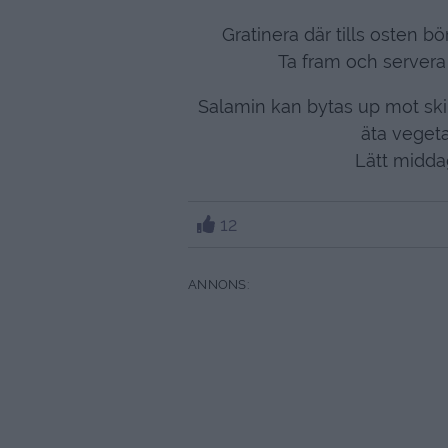
Gratinera där tills osten bö
Ta fram och servera
Salamin kan bytas up mot skink
äta vegeta
Lätt midda
12