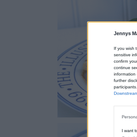
Jennys M
If you wish 
sensitive in
confirm you
continue se
information 
further disc
participants
Downstream 
Persona
I want t