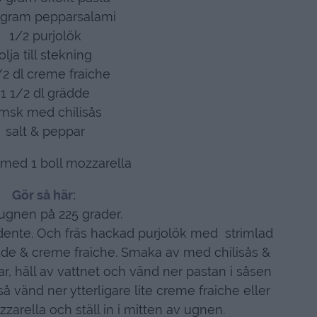
 gram pepparsalami
1/2 purjolök
olja till stekning
/2 dl creme fraiche
1 1/2 dl grädde
 msk med chilisås
salt & peppar
med 1 boll mozzarella
Gör så här:
 ugnen på 225 grader.
l dente. Och fräs hackad purjolök med strimlad
dde & creme fraiche. Smaka av med chilisås &
ar, häll av vattnet och vänd ner pastan i såsen
 vänd ner ytterligare lite creme fraiche eller
zarella och ställ in i mitten av ugnen.