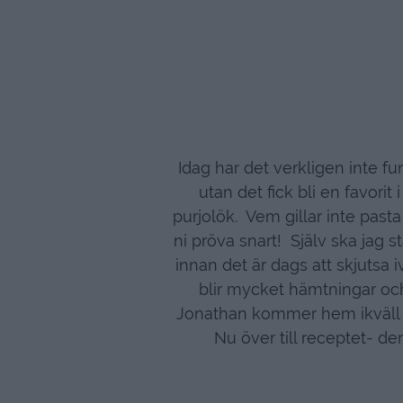
Idag har det verkligen inte funn
utan det fick bli en favori
purjolök. Vem gillar inte past
ni pröva snart! Själv ska jag 
innan det är dags att skjutsa 
blir mycket hämtningar o
Jonathan kommer hem ikväll e
Nu över till receptet- den