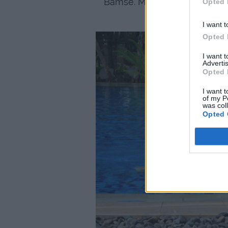
Bamse. Mycket aktiviteter ä
Opted 
tränin
I want t
Opted 
I want 
Advertis
Opted 
I want t
of my P
was col
Opted 