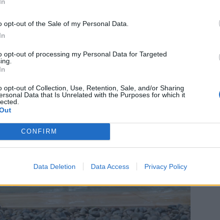
rdet här om dagarna, vattengympa, yoga och
In
g ( för dem som orkar)
o opt-out of the Sale of my Personal Data.
In
to opt-out of processing my Personal Data for Targeted
ing.
In
o opt-out of Collection, Use, Retention, Sale, and/or Sharing
ersonal Data that Is Unrelated with the Purposes for which it
lected.
Out
CONFIRM
Data Deletion
Data Access
Privacy Policy