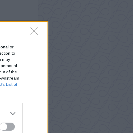
sonal or
ection to
ou may
 personal
out of the
 downstream
B’s List of