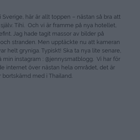
Sverige, här är allt toppen – nästan så bra att
 själv. Tihi. Och vi är framme på nya hotellet,
efint. Jag hade tagit massor av bilder på
 och stranden. Men upptäckte nu att kameran
 var helt gryniga. Typiskt! Ska ta nya lite senare,
 på min instagram : @jennysmatblogg. Vi har för
e internet över nästan hela området, det är
r bortskämd med i Thailand.