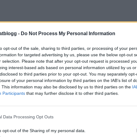
atblogg -
Do Not Process My Personal Information
to opt-out of the sale, sharing to third parties, or processing of your per
formation for targeted advertising by us, please use the below opt-out s
r selection. Please note that after your opt-out request is processed y
eing interest-based ads based on personal information utilized by us or
disclosed to third parties prior to your opt-out. You may separately opt-
losure of your personal information by third parties on the IAB’s list of
. This information may also be disclosed by us to third parties on the
IA
Participants
that may further disclose it to other third parties.
l Data Processing Opt Outs
, även de får Växjö och det har badat massa,
 nu i eftermiddag var det dansuppvisning efter
o opt-out of the Sharing of my personal data.