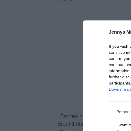
Jennys M
If you wish 
sensitive in
confirm you
continue se
information 
further disc
participants
Downstream 
Persona
Barnen har hittat nya vänner
druckit läsk & ätit glass. Och
I want t