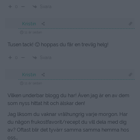
Svara
0
Kristin
11 år sedan
Tusen tack! 🙂 hoppas du får en trevlig helg!
Svara
0
Kristin
11 år sedan
Vilken underbar blogg du har! Även jag är en av dem
som nyss hittat hit och älskar den!
Jag liksom du vaknar vrålhungrig varje morgon. Har
du någon frukostfavorit/recept du vill dela med dig
av? Oftast blir det tyvärr samma samma hemma hos
oss…