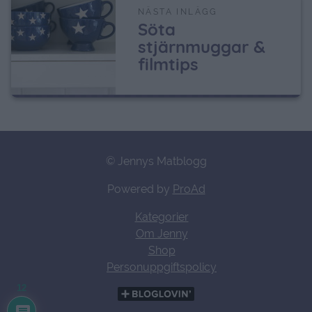
NÄSTA INLÄGG
Söta
stjärnmuggar &
filmtips
© Jennys Matblogg
Powered by
ProAd
Kategorier
Om Jenny
Shop
Personuppgiftspolicy
12