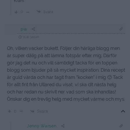
Kram
0
Svara
pia
11 år sedan
Oh, vilken vacker bukett. Följer din härliga blogg men
är super dålig på att lämna fotspår efter mig. Därför
gör jag det nu och vill samtidigt tacka för en toppen
blogg som bjuder på så mycket inspiration. Dina recept
är guld värda och har tagit fram ”kocken” i mig 🙂 Tack
för allt fint från Ullared du visat, vi ska dit nästa helg
och har redan nu skrivit ner vad som ska inhandlas!
Önskar dig en trevlig helg med mycket värme och mys.
Svara
0
Jenny Warsen