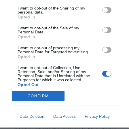
I want to opt-out of the Sharing of my
Hej Jenny! I veckan kom det upp ett recept på
personal data.
Opted In
facebook, fiskgratäng med sparris, som jag självklart
inte sparade. Nu har jag letat överallt och sökt på din
I want to opt-out of the Sale of my
Personal Data.
blogg men kan inte hitta det 🙁 Är inte helt 100 på att
Opted In
det var ett recept från dig men nästan säker:) Vet du var
jag kan hitta det isf?
I want to opt-out of processing my
Personal Data for Targeted Advertising.
Opted In
Svara
0
I want to opt-out of Collection, Use,
Retention, Sale, and/or Sharing of my
Jenny Warsen
Personal Data that Is Unrelated with the
Purposes for which it was collected.
Reply to
Kristin
11 år sedan
Opted Out
Hej,
CONFIRM
Du kan söka i sökrutan på bloggen, eller i de olika
kategorierna Under texten Damernas ( eller om du sitter
på mobilen – de tre strecken till höger på skärmen )
Data Deletion
Data Access
Privacy Policy
Jag tror att du menar denna :
https://www.jennysmatblogg.nu/2012/10/16/lax-och-