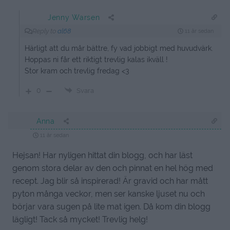
Jenny Warsen
Reply to
al68
11 år sedan
Härligt att du mår bättre, fy vad jobbigt med huvudvärk.
Hoppas ni får ett riktigt trevlig kalas ikväll !
Stor kram och trevlig fredag <3
0
Svara
Anna
11 år sedan
Hejsan! Har nyligen hittat din blogg, och har läst
genom stora delar av den och pinnat en hel hög med
recept. Jag blir så inspirerad! Är gravid och har mått
pyton många veckor, men ser kanske ljuset nu och
börjar vara sugen på lite mat igen. Då kom din blogg
lägligt! Tack så mycket! Trevlig helg!