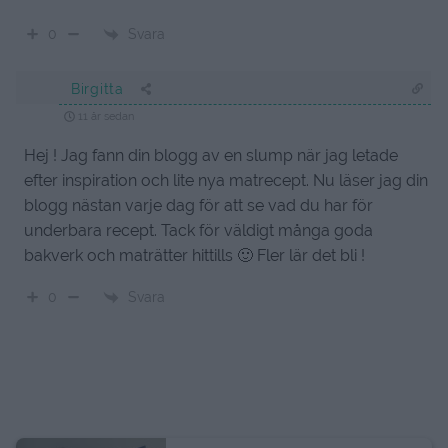
Svara
0
Birgitta
11 år sedan
Hej ! Jag fann din blogg av en slump när jag letade
efter inspiration och lite nya matrecept. Nu läser jag din
blogg nästan varje dag för att se vad du har för
underbara recept. Tack för väldigt många goda
bakverk och maträtter hittills 🙂 Fler lär det bli !
Svara
0