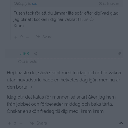
Reply to
pia
11 år sedan
Tusen tack för att du lämnar lite spår efter dig!Vad glad
jag blir att kocken i dig har vaknat till liv. 🙂
Kram
0
Svara
al68
11 år sedan
Hej finaste du, sååå skönt med fredag och att få vakna
utan huvudvärk, hade en helvetes dag igår, men nu är
den borta : )
Idag blir det kalas för mannen så snart åker jag hem
från jobbet och förbereder middag och baka tårta.
Önskar en skön fredag till dig med, kram kram
Svara
0