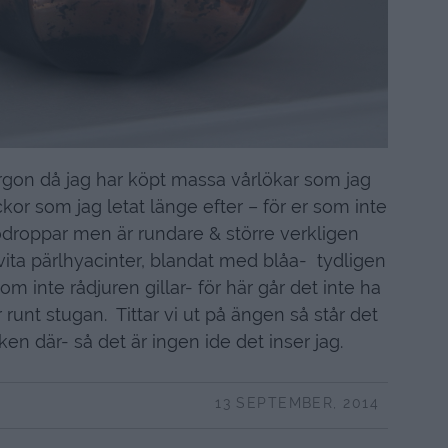
rgon då jag har köpt massa vårlökar som jag
ckor som jag letat länge efter – för er som inte
droppar men är rundare & större verkligen
g vita pärlhyacinter, blandat med blåa- tydligen
m inte rådjuren gillar- för här går det inte ha
 runt stugan. Tittar vi ut på ängen så står det
ken där- så det är ingen ide det inser jag.
13 SEPTEMBER, 2014