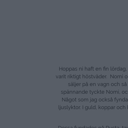
Hoppas ni haft en fin lördag
varit riktigt höstväder. Nomi
säljer på en vagn och så
spännande tyckte Nomi, och 
Något som jag också fyndad
ljuslyktor. I guld, koppar och 
Dessa fyndades på Rusta, ta