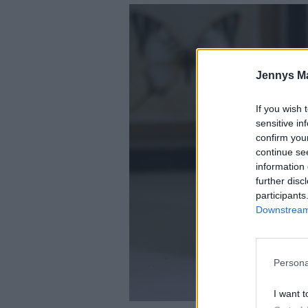
Jennys M
If you wish 
sensitive in
confirm you
continue se
information 
further disc
participants
Downstream 
Persona
I want t