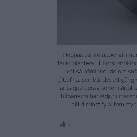
Hoppas på lite uppehåll imo
tänkt plantera ut. Först snöklo
vet så påminner de om snö
jättefina. Sen blir det ett gän
är bägge dessa sorter något so
tulpaner vi har rådjur i massor
alltid minst fyra-fem styc
0