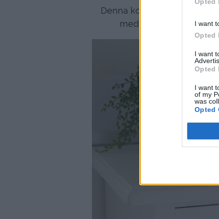
Opted 
Denna koppar /bruna kommer
med den gamla boken so
I want t
Opted 
I want 
Advertis
Opted 
I want t
of my P
was col
Opted 