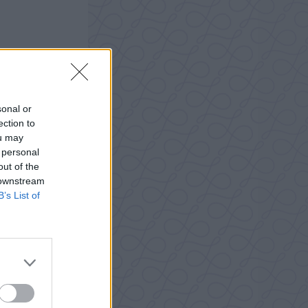
sonal or
ection to
ou may
 personal
out of the
 downstream
B’s List of