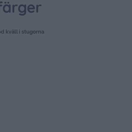
färger
d kväll i stugorna