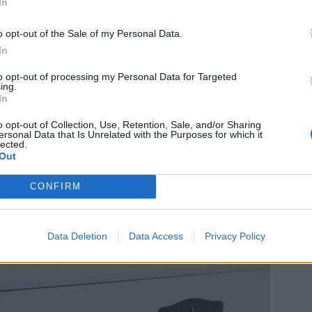
In
 från rusta och blev fin u vardagsrummet
m jag hittade här ute i en av bodarna.
o opt-out of the Sale of my Personal Data.
In
to opt-out of processing my Personal Data for Targeted
ing.
In
o opt-out of Collection, Use, Retention, Sale, and/or Sharing
ersonal Data that Is Unrelated with the Purposes for which it
lected.
Out
CONFIRM
Data Deletion
Data Access
Privacy Policy