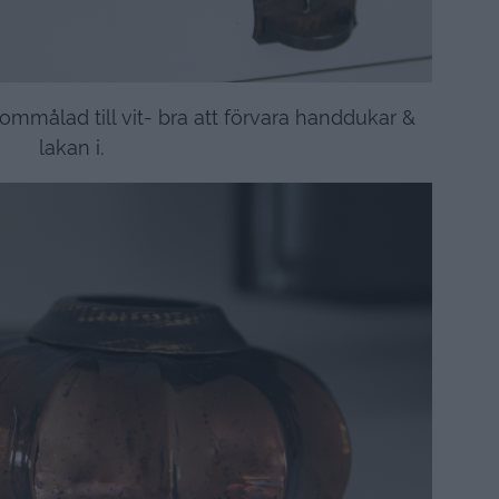
ommålad till vit- bra att förvara handdukar &
lakan i.