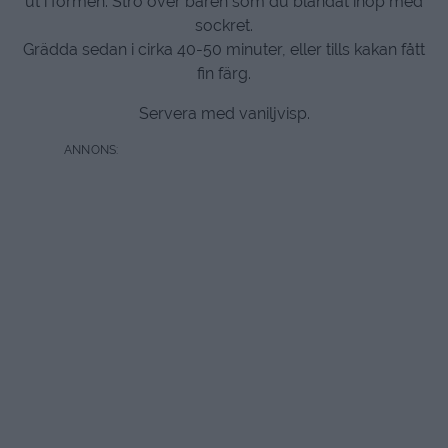
ut i formen. Strö över bären som du blandat ihop med
sockret.
Grädda sedan i cirka 40-50 minuter, eller tills kakan fått
fin färg.
Servera med vaniljvisp.