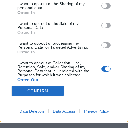
I want to opt-out of the Sharing of my
Godmorgon och välkommen söndag,
personal data.
Opted In
Klockan ringde tidigt idag – ska bara klicka iväg detta
inlägget innan vi åker iväg till Jonathans bror för att
I want to opt-out of the Sale of my
Personal Data.
hjälpa honom med hans nya hus. Lite färg och tapter
Opted In
står på schemat, och det ska bli roligt att hjälpa till ett
handtag- nu när vi börjar bli klara med vårt egna.
I want to opt-out of processing my
Personal Data for Targeted Advertising.
Opted In
I want to opt-out of Collection, Use,
Retention, Sale, and/or Sharing of my
Personal Data that Is Unrelated with the
Purposes for which it was collected.
Opted Out
CONFIRM
Data Deletion
Data Access
Privacy Policy