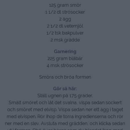
125 gram smör
1 1/2 dl strösocker
2 ägg
2 1/2 dl vetemjöl
1/2 tsk bakpulver
2 msk grädde
Garnering
225 gram blåbär
4 msk strösocker
Smöra och bröa formen
Gör så här:
Ställ ugnen på 175 grader.
Smält smöret och låt det svalna, vispa sedan sockert
och smöret med elvisp. Vispa sedan ner ett ägg i taget
med elvispen. Rör ihop de torra ingredienserna och rör
ner med en slev. Avsluta med grädden, och klicka sedan