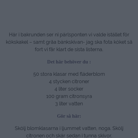
Här i bakrunden ser ni pärlsponten vi valde istället för
kökskakel – samt gråa bänkskivan- jag ska fota köket så
fort vi får klart de sista listerna.
Det här behöver du :
50 stora klasar med fläderblom
4 stycken citroner
4 liter socker
100 gram citronsyra
3 liter vatten
Gör så här:
Skölj blomklasarna i ljummet vatten, noga. Skölj
citronen och skär sedan i tunna skivor.