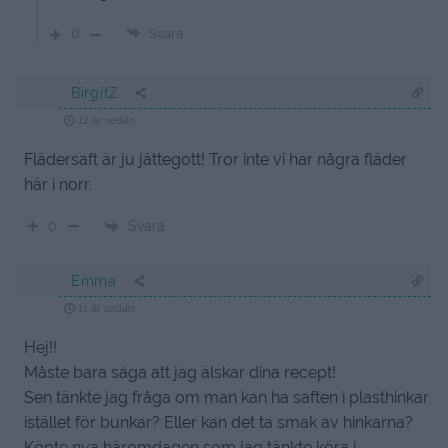
0
Svara
BirgitZ
12 år sedan
Flädersaft är ju jättegott! Tror inte vi har några fläder
här i norr.
Svara
0
Emma
11 år sedan
Hej!!
Måste bara säga att jag älskar dina recept!
Sen tänkte jag fråga om man kan ha saften i plasthinkar
istället för bunkar? Eller kan det ta smak av hinkarna?
Köpte nya häromdagen som jag tänkte köra i