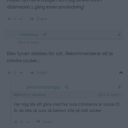
diskmaskin 1 gång innan användning!
Svara
0
Veronica
10 år sedan
Blev tyvärr alldeles för söt… Rekommenderar att ta
mindre socker….
Svara
0
jennysmatblogg
Reply to
Veronica
10 år sedan
Har nog lite att göra med hur sura citronerna är också 🙂
Är de inte så sura så behövs inte så mkt socker.
0
Svara