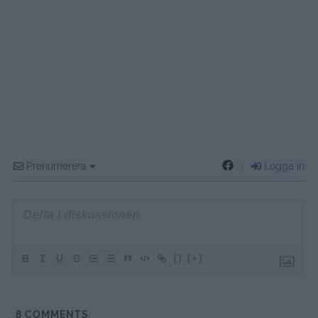
Prenumerera
Logga in
{}
[+]
8
COMMENTS