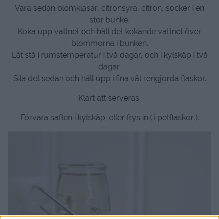
Vara sedan blomklasar, citronsyra, citron, socker i en
stor bunke.
Koka upp vattnet och häll det kokande vattnet över
blommorna i bunken.
Låt stå i rumstemperatur i två dagar, och i kylskåp i två
dagar.
Sila det sedan och häll upp i fina väl rengjorda flaskor.
Klart att serveras.
Förvara saften i kylskåp, eller frys in ( i petflaskor ).