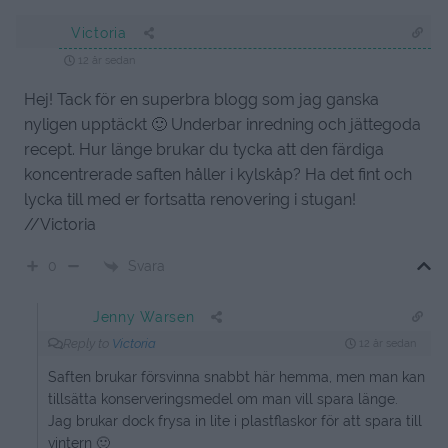
Victoria
12 år sedan
Hej! Tack för en superbra blogg som jag ganska
nyligen upptäckt 🙂 Underbar inredning och jättegoda
recept. Hur länge brukar du tycka att den färdiga
koncentrerade saften håller i kylskåp? Ha det fint och
lycka till med er fortsatta renovering i stugan!
//Victoria
Svara
0
Jenny Warsen
Reply to
Victoria
12 år sedan
Saften brukar försvinna snabbt här hemma, men man kan
tillsätta konserveringsmedel om man vill spara länge.
Jag brukar dock frysa in lite i plastflaskor för att spara till
vintern 🙂