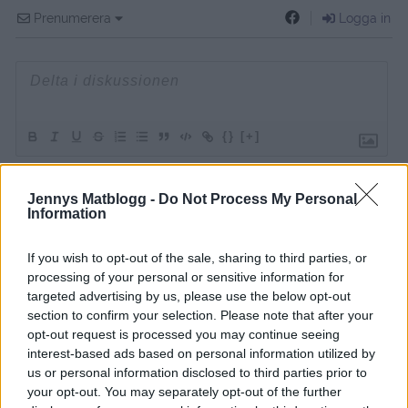
Prenumerera
Logga in
{}
[+]
Jennys Matblogg -
Do Not Process My Personal
3
COMMENTS
Information
äldsta
If you wish to opt-out of the sale, sharing to third parties, or
processing of your personal or sensitive information for
targeted advertising by us, please use the below opt-out
Anna
section to confirm your selection. Please note that after your
12 år sedan
opt-out request is processed you may continue seeing
interest-based ads based on personal information utilized by
Vad gott det var med parmesan på pommesen!!! Fast
us or personal information disclosed to third parties prior to
körde i ugnen! Yummie! Tack för inspiration!
your opt-out. You may separately opt-out of the further