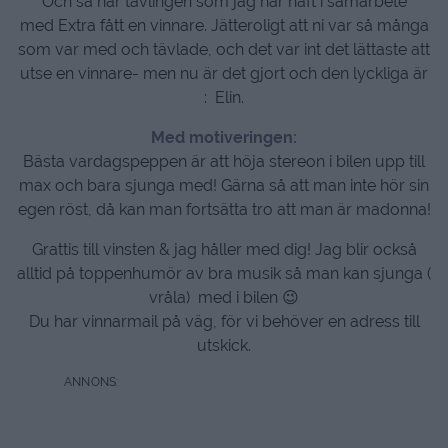
Och så har tävlingen som jag har haft i samarbete
med Extra fått en vinnare. Jätteroligt att ni var så många
som var med och tävlade, och det var int det lättaste att
utse en vinnare- men nu är det gjort och den lyckliga är
: Elin.
Med motiveringen:
Bästa vardagspeppen är att höja stereon i bilen upp till
max och bara sjunga med! Gärna så att man inte hör sin
egen röst, då kan man fortsätta tro att man är madonna!
Grattis till vinsten & jag håller med dig! Jag blir också
alltid på toppenhumör av bra musik så man kan sjunga (
vråla) med i bilen 😉
Du har vinnarmail på väg, för vi behöver en adress till
utskick.