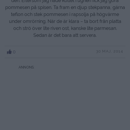
den. Eftersom jag hade köttet i ugnen fick jag göra
pommesen på spisen. Ta fram en djup stekpanna, gärna
teflon och stek pommesen i rapsolja på högvärme
under omrörning. När de är klara – ta bort från platta
och strö över lite riven ost, kanske lite parmesan.
Sedan är det bara att servera.
0
30 MAJ, 2014