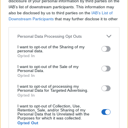
disclosure of your personal information by third parties on the
Svara
0
IAB’s list of downstream participants. This information may
also be disclosed by us to third parties on the
IAB’s List of
Downstream Participants
that may further disclose it to other
G
third parties.
12 år sedan
Personal Data Processing Opt Outs
Ser gott ut. Du är så duktig på matlagning och har
otroligt bra beskrivna recept. Kan du tipsa om någon
I want to opt-out of the Sharing of my
personal data.
bra bearnesås? Antingen köpt eller om du har något
Opted In
bra recept som du brukar göra. 🙂
I want to opt-out of the Sale of my
Personal Data.
Svara
0
Opted In
I want to opt-out of processing my
Robert Lindkvist
Personal Data for Targeted Advertising.
Opted In
8 år sedan
I want to opt-out of Collection, Use,
Skall bli så gott o testa denna recept, den står i ugnen
Retention, Sale, and/or Sharing of my
Personal Data that Is Unrelated with the
just nu 😀
Purposes for which it was collected.
Opted Out
Svara
0