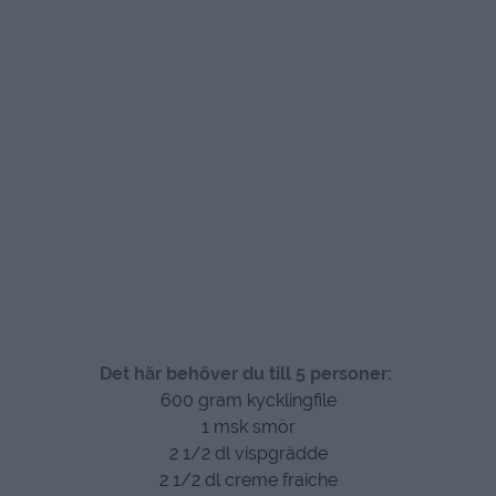
Det här behöver du till 5 personer:
600 gram kycklingfile
1 msk smör
2 1/2 dl vispgrädde
2 1/2 dl creme fraiche