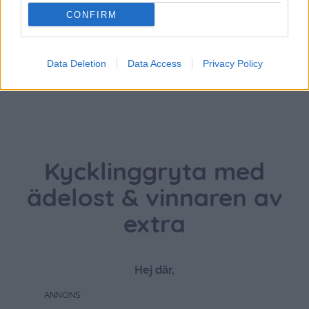
CONFIRM
Data Deletion
Data Access
Privacy Policy
Kycklinggryta med
ädelost & vinnaren av
extra
Hej där,