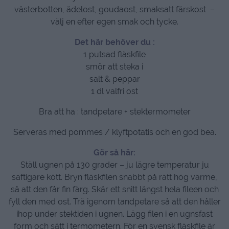
västerbotten, ädelost, goudaost, smaksatt färskost –
välj en efter egen smak och tycke.
Det här behöver du :
1 putsad fläskfile
smör att steka i
salt & peppar
1 dl valfri ost
Bra att ha : tandpetare + stektermometer
Serveras med pommes / klyftpotatis och en god bea.
Gör så här:
Ställ ugnen på 130 grader – ju lägre temperatur ju
saftigare kött. Bryn fläskfilen snabbt på rätt hög värme,
så att den får fin färg. Skär ett snitt längst hela fileen och
fyll den med ost. Trä igenom tandpetare så att den håller
ihop under stektiden i ugnen. Lägg filen i en ugnsfast
form och sätt i termometern. För en svensk fläskfile är