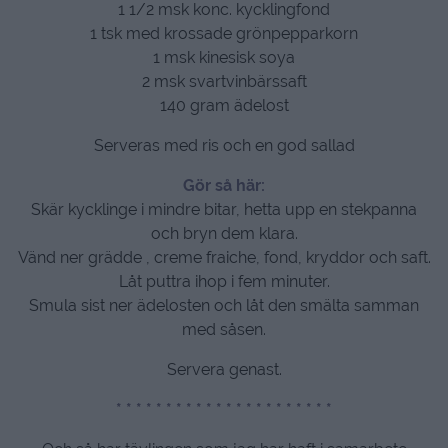
1 1/2 msk konc. kycklingfond
1 tsk med krossade grönpepparkorn
1 msk kinesisk soya
2 msk svartvinbärssaft
140 gram ädelost
Serveras med ris och en god sallad
Gör så här:
Skär kycklinge i mindre bitar, hetta upp en stekpanna
och bryn dem klara.
Vänd ner grädde , creme fraiche, fond, kryddor och saft.
Låt puttra ihop i fem minuter.
Smula sist ner ädelosten och låt den smälta samman
med såsen.
Servera genast.
* * * * * * * * * * * * * * * * * * * * * *