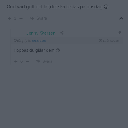
Gud vad gott det lät,det ska testas på onsdag 🙂
Svara
0
Jenny Warsen
Reply to
emmelie
11 år sedan
Hoppas du gillar dem 🙂
0
Svara