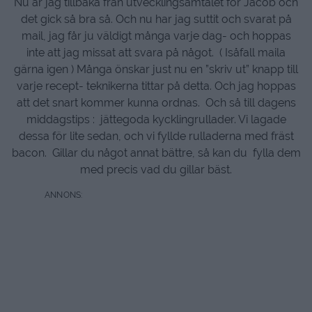
Nu är jag tillbaka från utvecklingsamtalet för Jacob och
det gick så bra så. Och nu har jag suttit och svarat på
mail, jag får ju väldigt många varje dag- och hoppas
inte att jag missat att svara på något. ( Isåfall maila
gärna igen ) Många önskar just nu en ”skriv ut” knapp till
varje recept- teknikerna tittar på detta. Och jag hoppas
att det snart kommer kunna ordnas. Och så till dagens
middagstips : jättegoda kycklingrullader. Vi lagade
dessa för lite sedan, och vi fyllde rulladerna med fräst
bacon. Gillar du något annat bättre, så kan du fylla dem
med precis vad du gillar bäst.