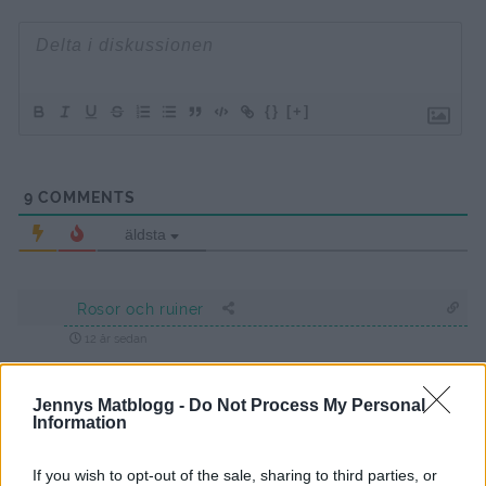
{}
[+]
9
COMMENTS
äldsta
Rosor och ruiner
12 år sedan
mm, det där lät riktigt gott! Det måste jag prova!
Jennys Matblogg -
Do Not Process My Personal
/Gunilla
Information
Svara
0
If you wish to opt-out of the sale, sharing to third parties, or