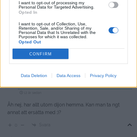
I want to opt-out of processing my
Personal Data for Targeted Advertising.
Åsa
Opted In
12 år sedan
I want to opt-out of Collection, Use,
Retention, Sale, and/or Sharing of my
Mums detta måste jag prova. Gjorde rullader av
Personal Data that Is Unrelated with the
Purposes for which it was collected.
Bogfläsk i helgen med recept från Linda (Kryddburken)
Opted Out
som också var super goda och grabbarna åt som om
CONFIRM
de inte sett mat tidigare……
Svara
0
Data Deletion
Data Access
Privacy Policy
Diana
12 år sedan
Åh nej, har allt utom dijon hemma. Kan man ta ngt
annat att ersätta med :)?
Svara
0