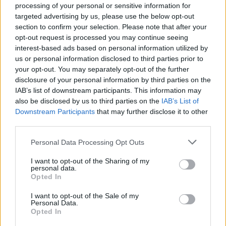
processing of your personal or sensitive information for
Linda
targeted advertising by us, please use the below opt-out
section to confirm your selection. Please note that after your
12 år sedan
opt-out request is processed you may continue seeing
Jag läser och följer din blogg dagligen och måste säga
interest-based ads based on personal information utilized by
att du är helt fantastisk till att sprida inspiration o glädje
us or personal information disclosed to third parties prior to
your opt-out. You may separately opt-out of the further
när det gäller mat, bakning och inredning. En underbar
disclosure of your personal information by third parties on the
blogg som jag kommer med all säkerhet fortsätta att
IAB’s list of downstream participants. This information may
följa.
also be disclosed by us to third parties on the
IAB’s List of
Downstream Participants
that may further disclose it to other
Svara
0
third parties.
Personal Data Processing Opt Outs
Jennys_matblogg
Reply to
Linda
12 år sedan
I want to opt-out of the Sharing of my
personal data.
Hej Linda
Opted In
det värmer verkligen! Vad roligt att höra. Tack 🙂
Kram
I want to opt-out of the Sale of my
Personal Data.
Opted In
0
Svara