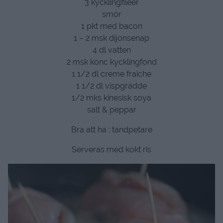
3 kycklingfileer
smör
1 pkt med bacon
1 – 2 msk dijonsenap
4 dl vatten
2 msk konc kycklingfond
1 1/2 dl creme fraiche
1 1/2 dl vispgrädde
1/2 mks kinesisk soya
salt & peppar
Bra att ha : tandpetare
Serveras med kokt ris