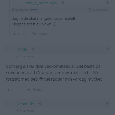
Jennys_matblogg
Reply to
Diana
12 år sedan
Jag hade ökat mängden soya i isåfall.
Hoppas det blev lyckat 🙂
0
Svara
linda
11 år sedan
Som jag älskar dina veckomatsedlar. Det bästa på
söndagar är att få se vad veckans mat ska bli. Så
fortsätt med det! 🙂 det räddar min vardag mycket.
Svara
0
emmelie
11 år sedan