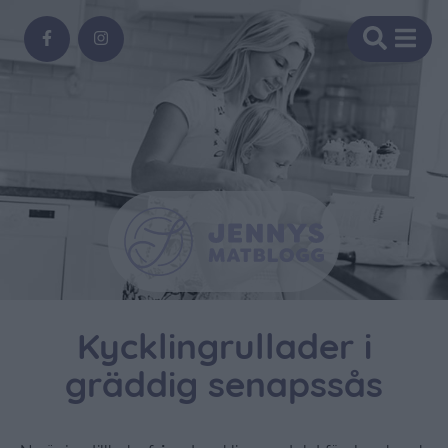
Kycklingrullader i
gräddig senapssås