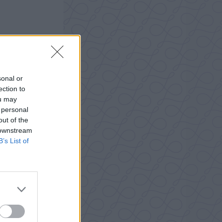
sonal or
ection to
ou may
 personal
out of the
 downstream
B’s List of