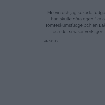
Melvin och jag kokade fudge i
han skulle göra egen fika at
Tomteskumsfudge och en Lakrit
och det smakar verkligen så