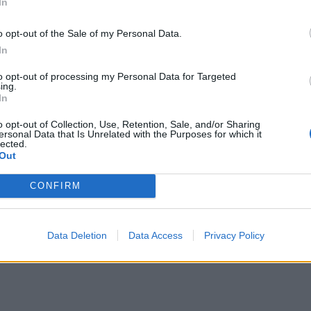
In
 stycken skumtomtar
2 dl socker
o opt-out of the Sale of my Personal Data.
In
50 gram smör
1 dl vispgrädde
to opt-out of processing my Personal Data for Targeted
ing.
0 gram vit choklad
In
o opt-out of Collection, Use, Retention, Sale, and/or Sharing
ersonal Data that Is Unrelated with the Purposes for which it
lected.
Out
CONFIRM
Data Deletion
Data Access
Privacy Policy