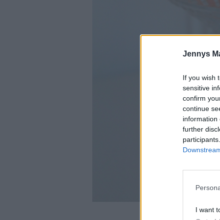
Jennys M
If you wish 
sensitive in
confirm you
continue se
information 
further disc
participants
Downstream 
Persona
I want t
Det här beh