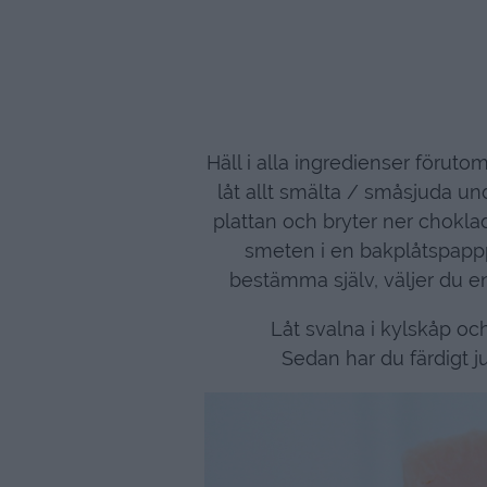
Häll i alla ingredienser förut
låt allt smälta / småsjuda un
plattan och bryter ner choklad
smeten i en bakplåtspapp
bestämma själv, väljer du en
Låt svalna i kylskåp oc
Sedan har du färdigt ju