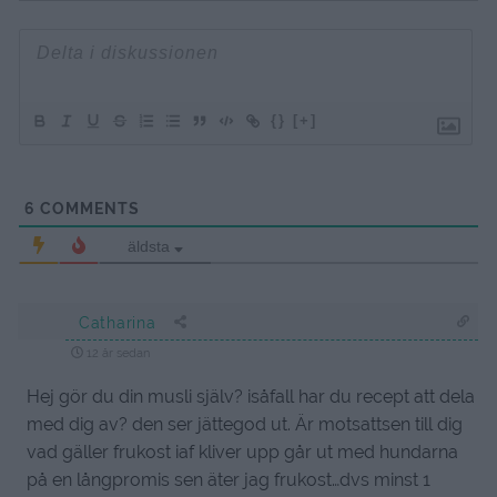
{}
[+]
6
COMMENTS
äldsta
Catharina
12 år sedan
Hej gör du din musli själv? isåfall har du recept att dela
med dig av? den ser jättegod ut. Är motsattsen till dig
vad gäller frukost iaf kliver upp går ut med hundarna
på en långpromis sen äter jag frukost…dvs minst 1