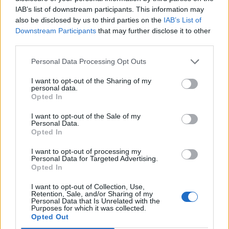
IAB’s list of downstream participants. This information may
Åh vad roligt att höra, så glad jag blir ♥
also be disclosed by us to third parties on the
IAB’s List of
Downstream Participants
that may further disclose it to other
0
Svara
third parties.
Personal Data Processing Opt Outs
lotte
I want to opt-out of the Sharing of my
12 år sedan
personal data.
Opted In
Dottern och mannan är och jagar älg så jag och sonen
skulle ha mysfrukost uppe i hans säng framför en film,
I want to opt-out of the Sale of my
Personal Data.
det blev polarbröd och varm choklad. Senare kommer
Opted In
kusinen med alla barn och vi ska grilla korv i vår öppna
spis 🙂
I want to opt-out of processing my
Personal Data for Targeted Advertising.
Ha en bra dag♥
Opted In
Svara
0
I want to opt-out of Collection, Use,
Retention, Sale, and/or Sharing of my
Personal Data that Is Unrelated with the
Purposes for which it was collected.
jennysmatblogg
Opted Out
Reply to
lotte
12 år sedan