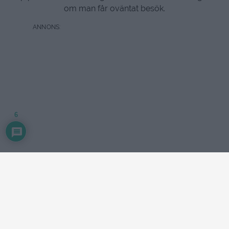
om man får oväntat besök.
6