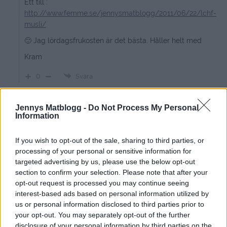
Ett till :
http://www.femme.se/jennysmatblogg/2011/06/22/lchf-
musli/
🙂 Jag lördagsfrukosten är det bästa. Håller helt med
Kram
0
Svara
Anna
Jennys Matblogg -
Do Not Process My Personal
Information
12 år sedan
Jag älskar din blogg!
If you wish to opt-out of the sale, sharing to third parties, or
processing of your personal or sensitive information for
Skulle aldrig kunna vara utan den. Du har gjort mig till
targeted advertising by us, please use the below opt-out
en kung i köket. Tack :-*
section to confirm your selection. Please note that after your
opt-out request is processed you may continue seeing
Svara
0
interest-based ads based on personal information utilized by
us or personal information disclosed to third parties prior to
jennysmatblogg
your opt-out. You may separately opt-out of the further
disclosure of your personal information by third parties on the
Reply to
Anna
12 år sedan