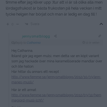
timme efter jag kliver upp :)tur att vi är så olika alla men
lördagsfrukost är bästa frukosten på hela veckan i mitt
tycke helgen har börjat och man är ledig en dag till !
Svara
0
jennysmatblogg
Reply to
Catharina
12 år sedan
Hej Catharina,
Ibland gör jag egen mulsi, men detta var en köpt variant
som jag hackade över mina karamelliserade mandlar över
och lite hallon.
Här hittar du annars ett recept :
http://www.femme.se/jennysmatblogg/2012/10/13/ann-
maries-musli/
Här är ett annat:
http://www.femme.se/jennysmatblogg/2012/03/12/hem
magjord-musli-lchf/