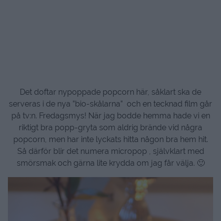
Det doftar nypoppade popcorn här, såklart ska de
serveras i de nya ”bio-skålarna” och en tecknad film går
på tv:n. Fredagsmys! När jag bodde hemma hade vi en
riktigt bra popp-gryta som aldrig brände vid några
popcorn, men har inte lyckats hitta någon bra hem hit.
Så därför blir det numera micropop , självklart med
smörsmak och gärna lite krydda om jag får välja. 🙂