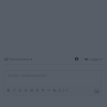
Prenumerera
Logga in
{}
[+]