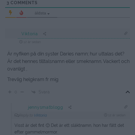
3
COMMENTS
äldsta
Viktoria
12 år sedan
Är nyfiken på din syster Daries namn; hur uttalas det?
Är det hennes tilltalsnamn eller smeknamn. Vackert och
ovanligt ,
Trevlig helgkram fr mig
Svara
0
jennysmatblogg
Reply to
Viktoria
12 år sedan
Visst är det fint 🙂 Det är ett släktnamn, hon har fått det
efter gammelmormor.