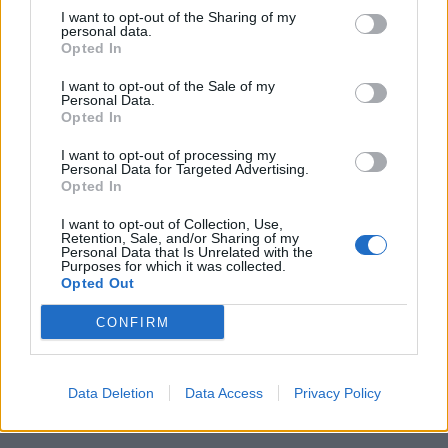
I want to opt-out of the Sharing of my
personal data.
Opted In
I want to opt-out of the Sale of my
Personal Data.
Opted In
I want to opt-out of processing my
Personal Data for Targeted Advertising.
Opted In
I want to opt-out of Collection, Use,
Retention, Sale, and/or Sharing of my
Personal Data that Is Unrelated with the
Så nu ska jag sätta fart med de som jag ska ha med mig.
Purposes for which it was collected.
Opted Out
Jag börjar nog med att vispa ihop
aiolin
– den är ett
måste att ha till kräftor och vitlöksbröd.
CONFIRM
Hepp hepp – vi hörs snart!
Data Deletion
Data Access
Privacy Policy
0
16 AUGUSTI, 2013