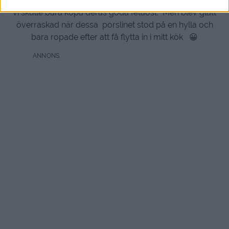
in på Netto,
vi skulle bara köpa deras goda fetaost. Men blev glatt
överraskad när dessa porslinet stod på en hylla och
bara ropade efter att få flytta in i mitt kök 😀