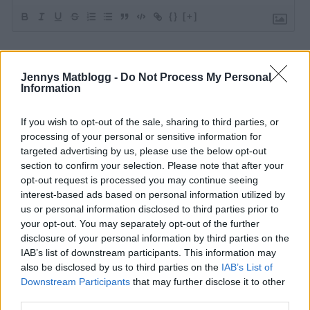
{}
[+]
2
COMMENTS
Jennys Matblogg -
Do Not Process My Personal
Information
äldsta
If you wish to opt-out of the sale, sharing to third parties, or
processing of your personal or sensitive information for
Sanna
targeted advertising by us, please use the below opt-out
11 år sedan
section to confirm your selection. Please note that after your
opt-out request is processed you may continue seeing
Hej. Det ser väldigt sommargott ut! Har du någon
interest-based ads based on personal information utilized by
marinad på kycklingen innan du grillar den? Eller vad
us or personal information disclosed to third parties prior to
kryddar du den med? Mvh Sanna
your opt-out. You may separately opt-out of the further
disclosure of your personal information by third parties on the
Svara
0
IAB’s list of downstream participants. This information may
also be disclosed by us to third parties on the
IAB’s List of
Downstream Participants
that may further disclose it to other
Lina
third parties.
11 år sedan