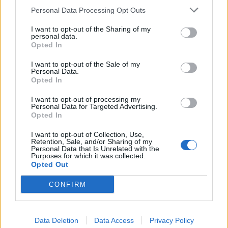
Personal Data Processing Opt Outs
Hej!
I want to opt-out of the Sharing of my
Vad är det för örtkryddor du använder ?
personal data.
Opted In
Svara
0
I want to opt-out of the Sale of my
Personal Data.
Opted In
I want to opt-out of processing my
Personal Data for Targeted Advertising.
Opted In
I want to opt-out of Collection, Use,
Retention, Sale, and/or Sharing of my
Personal Data that Is Unrelated with the
Purposes for which it was collected.
Opted Out
Lite nytt till köket
CONFIRM
Hittade lite nytt till köket idag när Nomi och jag sprang
Data Deletion
Data Access
Privacy Policy