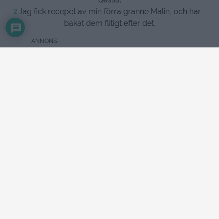
Jag fick recepet av min förra granne Malin, och har
2
bakat dem flitigt efter det.