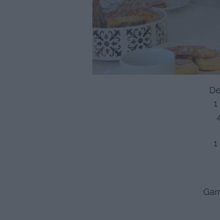
De
1
1
Gar