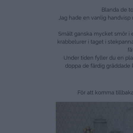
Blanda de to
Jag hade en vanlig handvisp n
Smält ganska mycket smör i e
krabbelurer i taget i stekpan
få
Under tiden fyller du en pl
doppa de färdig gräddade k
För att komma tillbak