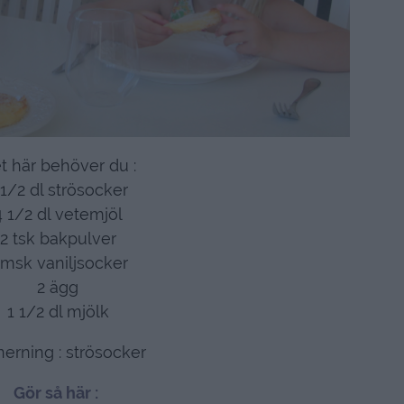
t här behöver du :
 1/2 dl strösocker
4 1/2 dl vetemjöl
2 tsk bakpulver
 msk vaniljsocker
2 ägg
1 1/2 dl mjölk
nerning : strösocker
Gör så här :