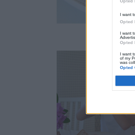
Opted 
I want t
Opted 
I want 
Advertis
Högsta betyg fick
Opted 
I want t
of my P
was col
Opted 