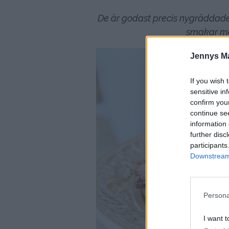
De är godast precis nygrädda
smakar mer
Jennys M
If you wish 
sensitive in
confirm you
continue se
information 
further disc
participants
Downstream 
Persona
I want t