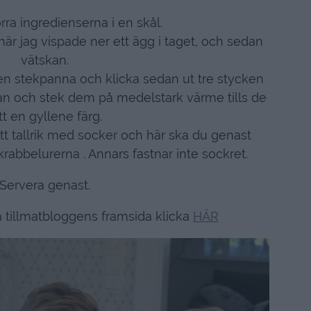
rra ingredienserna i en skål.
är jag vispade ner ett ägg i taget, och sedan
vätskan.
n stekpanna och klicka sedan ut tre stycken
nan och stek dem på medelstark värme tills de
tt en gyllene färg.
att tallrik med socker och här ska du genast
rabbelurerna . Annars fastnar inte sockret.
Servera genast.
a tillmatbloggens framsida klicka
HÄR