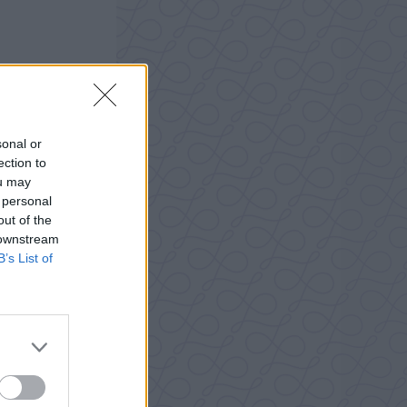
sonal or
ection to
ou may
 personal
out of the
 downstream
B’s List of