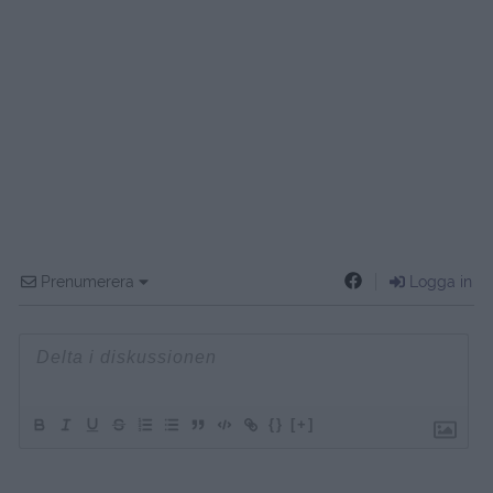
Prenumerera
Logga in
{}
[+]