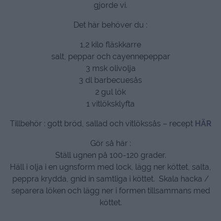
gjorde vi.
Det här behöver du :
1,2 kilo fläskkarre
salt, peppar och cayennepeppar
3 msk olivolja
3 dl barbecuesås
2 gul lök
1 vitlöksklyfta
Tillbehör : gott bröd, sallad och vitlökssås – recept
HÄR
Gör så här :
Ställ ugnen på 100-120 grader.
Häll i olja i en ugnsform med lock, lägg ner köttet, salta,
peppra krydda, gnid in samtliga i köttet. Skala hacka /
separera löken och lägg ner i formen tillsammans med
köttet.