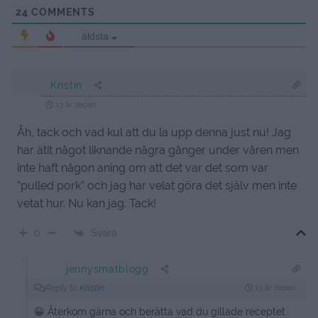
24
COMMENTS
äldsta
Kristin
13 år sedan
Åh, tack och vad kul att du la upp denna just nu! Jag
har ätit något liknande några gånger under våren men
inte haft någon aning om att det var det som var
”pulled pork” och jag har velat göra det själv men inte
vetat hur. Nu kan jag. Tack!
Svara
0
jennysmatblogg
Reply to
Kristin
13 år sedan
😀 Återkom gärna och berätta vad du gillade receptet