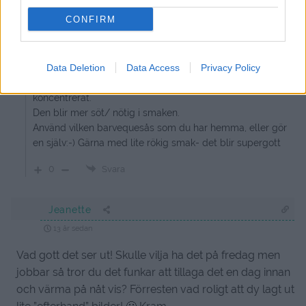
Svara
0
CONFIRM
jennysmatblogg
Reply to
Anemonia
13 år sedan
Data Deletion
Data Access
Privacy Policy
Ta så mycket vitlök du vill, bakad vitlök smakar inte så
koncentrerat.
Den blir mer söt/ nötig i smaken.
Använd vilken barvequesås som du har hemma, eller gör
en själv:-) Gärna med lite rökig smak- det blir supergott
0
Svara
Jeanette
13 år sedan
Vad gott det ser ut! Skulle vilja ha det på fredag men
jobbar så tror du det funkar att tillaga det en dag innan
och värma på nåt vis? Förresten vad roligt att dy lagt ut