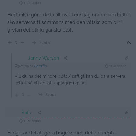
11 år sedan
Hej tänkte göra detta till ikväll och jag undrar om köttet
ska serveras tillsammans med den vätska som blir i
grytan det blir ju ganska blött
Svara
0
Jenny Warsen
Reply to
Pernilla
11 år sedan
Vill du ha det mindre blött / saftigt kan du bara servera
köttet på ett annat uppläggningsfat.
0
Svara
Sofia
11 år sedan
Fungerar det att göra högrev med detta recept?