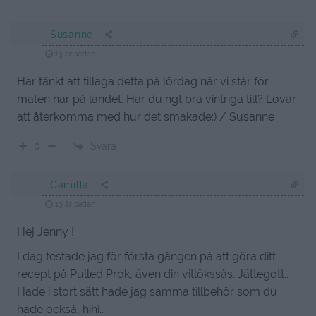
Susanne
13 år sedan
Har tänkt att tillaga detta på lördag när vi står för
maten här på landet. Har du ngt bra vintriga till? Lovar
att återkomma med hur det smakade:) / Susanne
Svara
0
Camilla
13 år sedan
Hej Jenny !
I dag testade jag för första gången på att göra ditt
recept på Pulled Prok, även din vitlökssås. Jättegott..
Hade i stort sätt hade jag samma tillbehör som du
hade också, hihi..