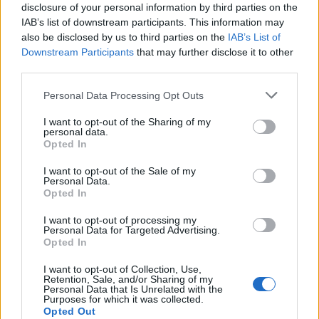
FruVesa
disclosure of your personal information by third parties on the
IAB’s list of downstream participants. This information may
13 år sedan
also be disclosed by us to third parties on the
IAB’s List of
Detta gillas genast på bloglovin för att testas… !
Downstream Participants
that may further disclose it to other
third parties.
Svara
0
Personal Data Processing Opt Outs
Anemonia
I want to opt-out of the Sharing of my
personal data.
13 år sedan
Opted In
Åh, tack för receptet, har hört talas så mycket om
I want to opt-out of the Sale of my
Personal Data.
pulled pork men aldrig smakat det. Är det någon
Opted In
speciell sorts barbequesås du använder?
Och hur mycket vitlök ska det vara, en hel eller en
I want to opt-out of processing my
Personal Data for Targeted Advertising.
klyfta?
Opted In
Kram och hälsningar, och tack för en underbar blogg!
I want to opt-out of Collection, Use,
Så fina bilder från ert hus som du visade tidigare i
Retention, Sale, and/or Sharing of my
Personal Data that Is Unrelated with the
veckan!
Purposes for which it was collected.
Opted Out