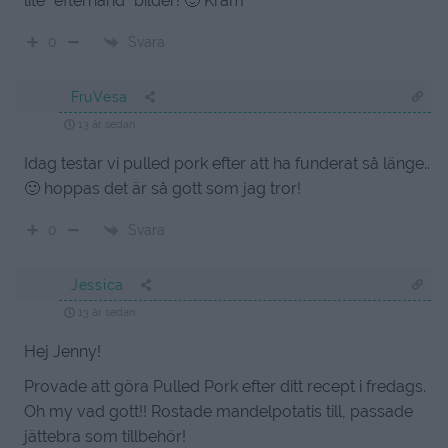
lite ”efterhand” bilder! 🙂 Kram
Svara
0
FruVesa
13 år sedan
Idag testar vi pulled pork efter att ha funderat så länge..
🙂 hoppas det är så gott som jag tror!
Svara
0
Jessica
13 år sedan
Hej Jenny!
Provade att göra Pulled Pork efter ditt recept i fredags.
Oh my vad gott!! Rostade mandelpotatis till, passade
jättebra som tillbehör!