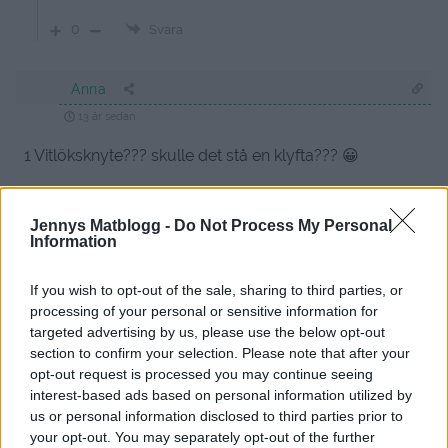
0
Svara
Anna
13 år sedan
1 Vitlöksknyte??? skulle det stå en klyfta??? 😀
Svara
0
Jennys Matblogg -
Do Not Process My Personal
Information
jennysmatblogg
Reply to
Anna
13 år sedan
If you wish to opt-out of the sale, sharing to third parties, or
Använd vilken mängd du själv tycker känns lagom,
processing of your personal or sensitive information for
ungsbakad vitlök blir väldigt mild och lite nötig smak på
targeted advertising by us, please use the below opt-out
🙂 Urgott om du frågar mej!
section to confirm your selection. Please note that after your
opt-out request is processed you may continue seeing
0
Svara
interest-based ads based on personal information utilized by
us or personal information disclosed to third parties prior to
your opt-out. You may separately opt-out of the further