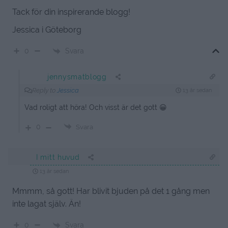
Tack för din inspirerande blogg!
Jessica i Göteborg
Svara
0
jennysmatblogg
Reply to
Jessica
13 år sedan
Vad roligt att höra! Och visst är det gott 😀
0
Svara
I mitt huvud
13 år sedan
Mmmm, så gott! Har blivit bjuden på det 1 gång men
inte lagat själv. Än!
Svara
0