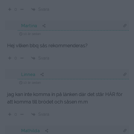
Svara
0
Martina
10 år sedan
Hej vilken bbq sås rekommenderas?
Svara
0
Linnea
10 år sedan
jag kan inte komma in på länken där det står HÄR för
att komma till brödet och såsen m.m
Svara
0
Mathilda