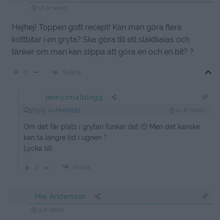
10 år sedan
Hejhej! Toppen gott recept! Kan man göra flera
köttbitar i en gryta? Ska göra till ett släktkalas och
tänker om man kan slippa att göra en och en bit? ?
Svara
0
jennysmatblogg
Reply to
Mathilda
10 år sedan
Om det får plats i grytan funkar det 🙂 Men det kanske
kan ta längre tid i ugnen ?
Lycka till
0
Svara
Mia Andersson
9 år sedan