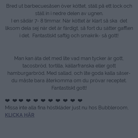
Bred ut barbecuesåsen över köttet, ställ på ett lock och
ställ in i nedre delen av ugnen.
I en sådär 7- 8 timmar. När köttet är klart så ska det
liksom dela sej när det är färdigt, så fort du sätter gafflen
i det. Fantastiskt saftig och smakrik- så gott!
Man kan äta det med lite vad man tycker är gott,
tacosbröd, tortilla, källarfranska eller gott
hamburgarbröd. Med sallad, och lite goda kalla såser-
du måste bara återkomma om du prövar receptet.
Fantastiskt gott!
❤️ ❤️ ❤️ ❤️ ❤️ ❤️ ❤️ ❤️ ❤️ ❤️ ❤️
Missa inte alla fina höstkläder just nu hos Bubbleroom,
KLICKA HÄR