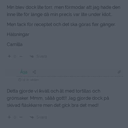
Min blev dock lite torr, men förmodar att jag hade den
inne lite för länge då min precis var lite under kilot..
Men tack för receptet och det ska göras fler gånger.
Hälsningar
Camilla
Svara
0
Åsa
12 år sedan
Detta gjorde vi ikväll och åt med tortillas och
grönsaker. Mmm, sååå gott!! Jag gjorde dock på
skivad fläskkarre men det gick bra det med!
Svara
0