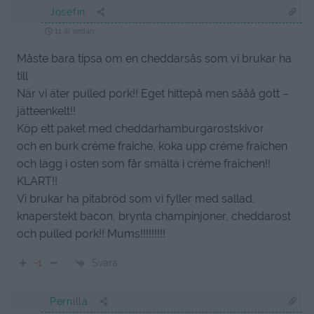
Josefin
11 år sedan
Måste bara tipsa om en cheddarsås som vi brukar ha
till
När vi äter pulled pork!! Eget hittepå men sååå gott –
jätteenkelt!!
Köp ett paket med cheddarhamburgarostskivor
och en burk créme fraiche, koka upp créme fraîchen
och lägg i osten som får smälta i créme fraîchen!!
KLART!!
Vi brukar ha pitabröd som vi fyller med sallad,
knaperstekt bacon, brynta champinjoner, cheddarost
och pulled pork!! Mums!!!!!!!!!
Svara
-1
Pernilla