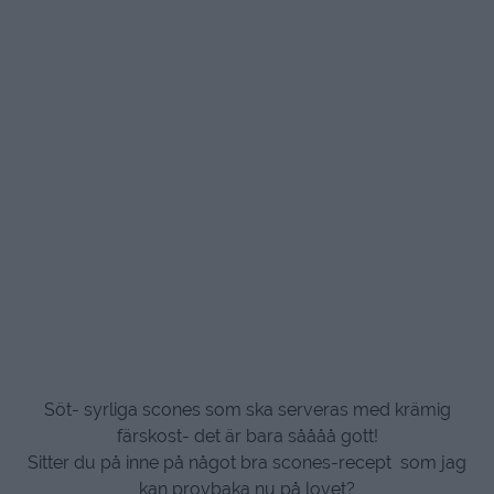
Söt- syrliga scones som ska serveras med krämig
färskost- det är bara såååå gott!
Sitter du på inne på något bra scones-recept som jag
kan provbaka nu på lovet?