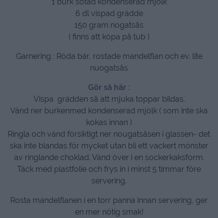
1 burk sötad kondenserad mjölk
6 dl vispad grädde
150 gram nogatsås
( finns att köpa på tub )
Garnering : Röda bär, rostade mandelflan och ev. lite
nuogatsås
Gör så här :
Vispa grädden så att mjuka toppar bildas.
Vänd ner burkenmed kondenserad mjölk ( som inte ska
kokas innan )
Ringla och vänd försiktigt ner nougatsåsen i glassen- det
ska inte blandas för mycket utan bli ett vackert mönster
av ringlande choklad. Vänd över i en sockerkaksform.
Täck med plastfolie och frys in i minst 5 timmar före
servering.
Rosta mandelflanen i en torr panna innan servering, ger
en mer nötig smak!