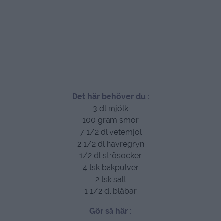
Det här behöver du :
3 dl mjölk
100 gram smör
7 1/2 dl vetemjöl
2 1/2 dl havregryn
1/2 dl strösocker
4 tsk bakpulver
2 tsk salt
1 1/2 dl blåbär
Gör så här :