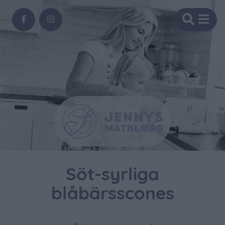
Söt-syrliga
blåbärsscones