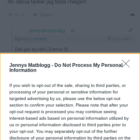
Åh. dessa tänker jag testa i helgen!
Svara
0
jennysmatblogg
Reply to
Emma
13 år sedan
Det gör du rätt i Emma 🙂
0
Svara
Jennys Matblogg -
Do Not Process My Personal
Information
shadaim12
If you wish to opt-out of the sale, sharing to third parties, or
13 år sedan
processing of your personal or sensitive information for
targeted advertising by us, please use the below opt-out
Tusen tack för receptet, det måste testas 😛
section to confirm your selection. Please note that after your
opt-out request is processed you may continue seeing
Svara
0
interest-based ads based on personal information utilized by
us or personal information disclosed to third parties prior to
Angelica
your opt-out. You may separately opt-out of the further
disclosure of your personal information by third parties on the
10 år sedan