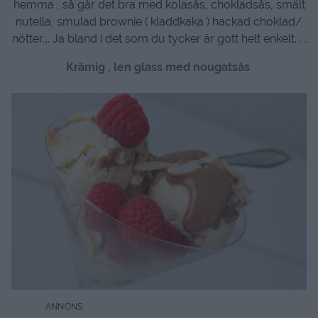
hemma , så går det bra med kolasås, chokladsås, smält
nutella, smulad brownie ( kladdkaka ) hackad choklad/
nötter…. Ja bland i det som du tycker är gott helt enkelt. . .
Krämig , len glass med nougatsås