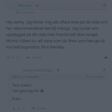
Pernilla
13 år sedan
Hej Jenny. Jag finner mig allt oftare inne på din sida och
har rekommenderat den till många. Jag tycker om
upplägget på din sida men framförallt dina recept.
Mums! Vilken tur att såna som du finns som kan ge så
mycket inspiration. Mvh Pernilla
Svara
0
jennysmatblogg
Reply to
Pernilla
13 år sedan
Tack snälla !
Vad glad jag blir 😀
Kram
0
Svara