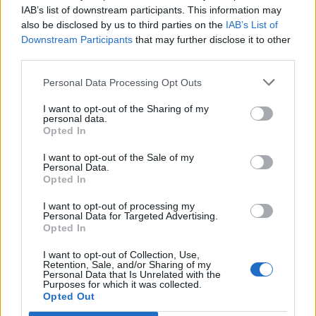
IAB’s list of downstream participants. This information may
also be disclosed by us to third parties on the
IAB’s List of
Vad rekommenderar du för mjöl om man inte vill ha i
Downstream Participants
that may further disclose it to other
så mycket vetemjöl?
third parties.
Svara
0
Personal Data Processing Opt Outs
I want to opt-out of the Sharing of my
personal data.
Opted In
I want to opt-out of the Sale of my
Personal Data.
Opted In
I want to opt-out of processing my
Personal Data for Targeted Advertising.
Opted In
Kondenserad mjölk,
I want to opt-out of Collection, Use,
Retention, Sale, and/or Sharing of my
Personal Data that Is Unrelated with the
mandel och röda bär
Purposes for which it was collected.
Opted Out