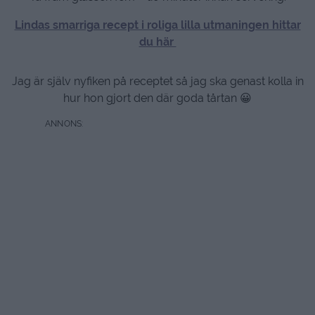
Lindas smarriga recept i roliga lilla utmaningen hittar
du här
Jag är själv nyfiken på receptet så jag ska genast kolla in
hur hon gjort den där goda tårtan 😀