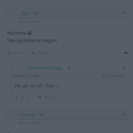
Åsa
13 år sedan
Mumma 😀
Ska jag baka te helgen.
Svara
0
jennysmatblogg
Reply to
Åsa
13 år sedan
Det gör du rätt i Åsa!:-)
0
Svara
Emma
13 år sedan