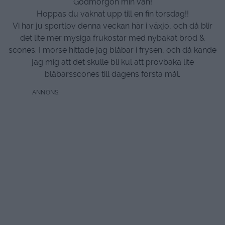
Godmorgon min vän!
Hoppas du vaknat upp till en fin torsdag!!
Vi har ju sportlov denna veckan här i växjö, och då blir
det lite mer mysiga frukostar med nybakat bröd &
scones. I morse hittade jag blåbär i frysen, och då kände
jag mig att det skulle bli kul att provbaka lite
blåbärsscones till dagens första mål.