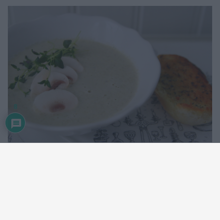
8
Vill du göra den mer LCHF – vänlig , byt då ut vattnet mot
grädde och skippa brödet.