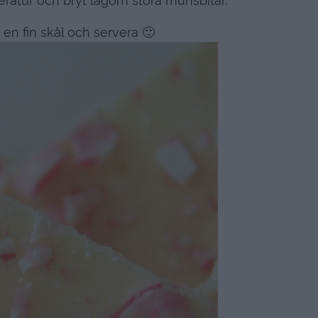
ratur och bryt lagom stora munsbitar.
 en fin skål och servera 🙂