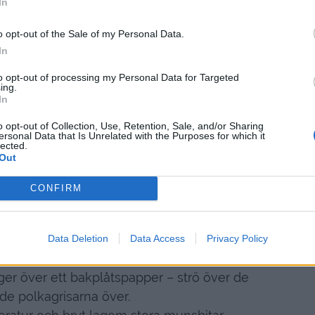
In
o opt-out of the Sale of my Personal Data.
In
to opt-out of processing my Personal Data for Targeted
ing.
In
o opt-out of Collection, Use, Retention, Sale, and/or Sharing
ersonal Data that Is Unrelated with the Purposes for which it
lected.
Out
CONFIRM
Gör så här :
enbad. Under tiden krossar du polkagrisarna.
tta, Låt polkagrisarna ligga kvar i påsen och
Data Deletion
Data Access
Privacy Policy
stora bitar. När chokladen har smält så breder
ager över ett bakplåtspapper – strö över de
de polkagrisarna över.