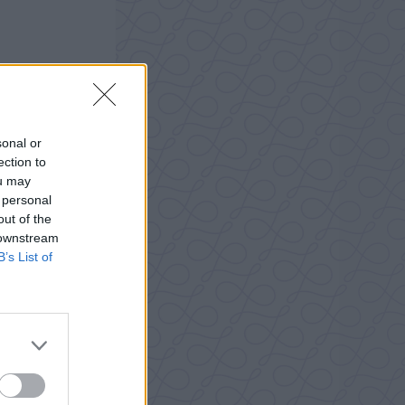
sonal or
ection to
ou may
 personal
out of the
 downstream
B’s List of