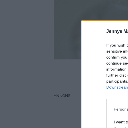
Jennys M
If you wish 
sensitive in
confirm you
continue se
information 
further disc
20
participants
1/2 
Downstream 
Persona
I want t