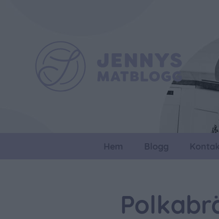
Hem
Blogg
Kontak
Polkabr