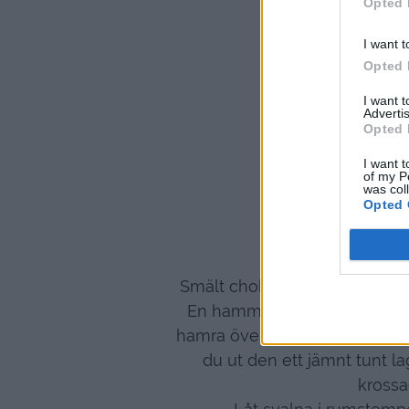
Opted 
I want t
Opted 
I want 
Advertis
Opted 
I want t
of my P
was col
Opted 
Smält chokladen över ett vatt
En hammare är toppen till de
hamra över tills du får lagom 
du ut den ett jämnt tunt l
krossa