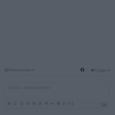
Prenumerera
Logga in
{}
[+]