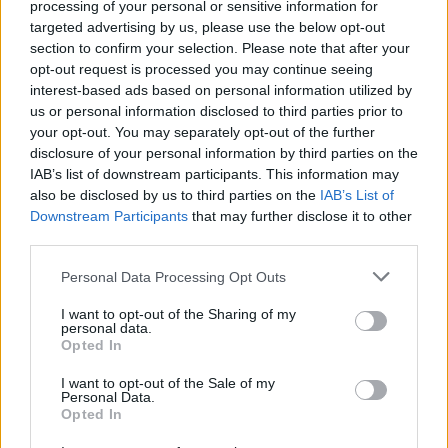
processing of your personal or sensitive information for
Caroline
targeted advertising by us, please use the below opt-out
13 år sedan
section to confirm your selection. Please note that after your
opt-out request is processed you may continue seeing
Mm vad gott !! Vilket bra tips,har en kycklingfilé i kylen
interest-based ads based on personal information utilized by
till morgondagens matlåda ,ska göra din goda
us or personal information disclosed to third parties prior to
currysås då 🙂 har du instagram? Vore kul o följa dig
your opt-out. You may separately opt-out of the further
isåfall 🙂
disclosure of your personal information by third parties on the
IAB’s list of downstream participants. This information may
Svara
also be disclosed by us to third parties on the
IAB’s List of
0
Downstream Participants
that may further disclose it to other
third parties.
Hanna Kjellberg
Personal Data Processing Opt Outs
10 år sedan
I want to opt-out of the Sharing of my
Hej Jenny!
personal data.
Tack för en underbar blogg med en massa goda och
Opted In
härliga recept. Jag ska göra det hör till middag ikväll
I want to opt-out of the Sale of my
och jag undrade bara hur länge potatisen ska vara i
Personal Data.
Opted In
ugnen? Tacksam för svar. ☺️