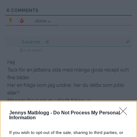
6
COMMENTS
äldsta
Susanne
13 år sedan
Hej
Tack för en jättebra sida med många goda recept och
fina bilder.
Har en fråga som jag undrar, har du detta som jobb
eller?
Missade förut när du ville få frågor. =)
Mvh Susanne
Jennys Matblogg -
Do Not Process My Personal
Information
Svara
0
If you wish to opt-out of the sale, sharing to third parties, or