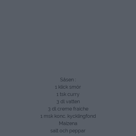
Såsen :
1 klick smör
1 tsk curry
3 dl vatten
3 dl creme fraiche
1 msk konc. kycklingfond
Maizena
salt och peppar