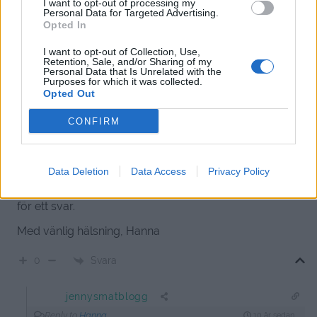
Med vänlig hälsning, Hanna
I want to opt-out of processing my
Personal Data for Targeted Advertising.
Opted In
Svara
0
I want to opt-out of Collection, Use,
Retention, Sale, and/or Sharing of my
Hanna
Personal Data that Is Unrelated with the
Purposes for which it was collected.
10 år sedan
Opted Out
Hej Jenny!
CONFIRM
Tack för en jätte bra blogg med många härliga recept.
Jag undrade bara hur länge potatisen ska vara i
ugnen? Det stod nämligen inte i receptet. Jag ska göra
Data Deletion
Data Access
Privacy Policy
det här till middag ikväll och jag vore hemskt tacksam
för ett svar.
Med vänlig hälsning, Hanna
Svara
0
jennysmatblogg
Reply to
Hanna
10 år sedan