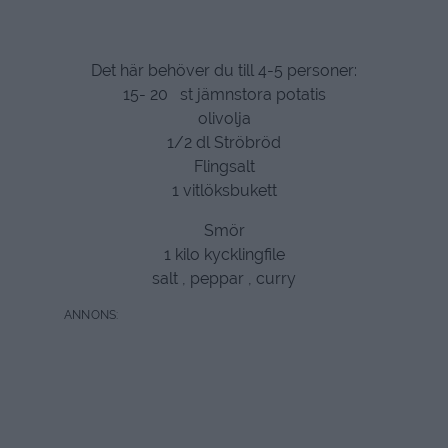
Det här behöver du till 4-5 personer:
15- 20 st jämnstora potatis
olivolja
1/2 dl Ströbröd
Flingsalt
1 vitlöksbukett
Smör
1 kilo kycklingfile
salt , peppar , curry