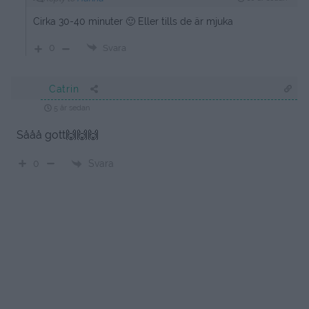
Cirka 30-40 minuter 🙂 Eller tills de är mjuka
0
Svara
Catrin
5 år sedan
Sååå gott🙌🙌🙌
Svara
0