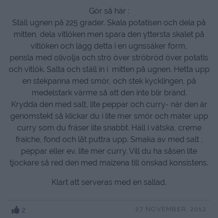
Gör så här :
Ställ ugnen på 225 grader. Skala potatisen och dela på
mitten, dela vitlöken men spara den yttersta skalet på
vitlöken och lägg detta i en ugnssäker form,
pensla med olivolja och strö över ströbröd över potatis
och vitlök. Salta och ställ in i mitten på ugnen. Hetta upp
en stekpanna med smör, och stek kycklingen, på
medelstark värme så att den inte blir bränd.
Krydda den med salt, lite peppar och curry- när den är
genomstekt så klickar du i lite mer smör och mäter upp
curry som du fräser lite snabbt. Häll i vätska, creme
fraiche, fond och låt puttra upp. Smaka av med salt ,
peppar eller ev. lite mer curry. Vill du ha såsen lite
tjockare så red den med maizena till önskad konsistens.
Klart att serveras med en sallad.
2
27 NOVEMBER, 2012