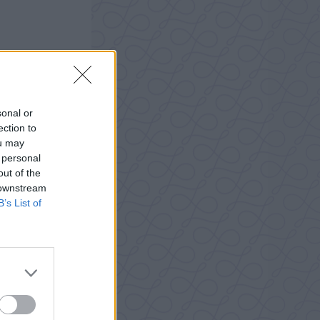
sonal or
ection to
ou may
 personal
out of the
 downstream
B’s List of