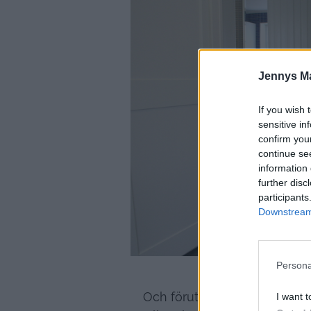
Jennys M
If you wish 
sensitive in
confirm you
continue se
information 
further disc
participants
Downstream 
Persona
Och förutom att plocka in en
I want t