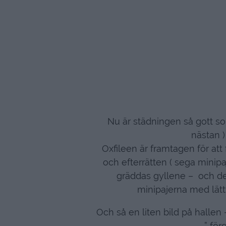
Nu är städningen så gott s
nästan )
Oxfileen är framtagen för at
och efterrätten ( sega minip
gräddas gyllene – och det
minipajerna med lätt
Och så en liten bild på hallen
” för