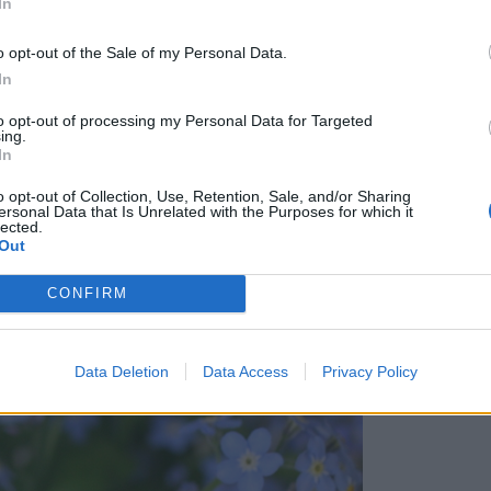
In
jej” till köksbordet och dukning, På tal om
ör att börja med det. Gästerna kommer snart.
o opt-out of the Sale of my Personal Data.
In
et är jätteroligt att du tar dig tid att skriva en
r * jag läser alla* ! 🙂
to opt-out of processing my Personal Data for Targeted
ing.
In
Trevlig kväll!
o opt-out of Collection, Use, Retention, Sale, and/or Sharing
ersonal Data that Is Unrelated with the Purposes for which it
lected.
Out
CONFIRM
Data Deletion
Data Access
Privacy Policy