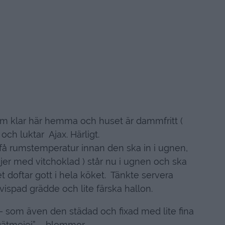
om klar här hemma och huset är dammfritt (
 och luktar Ajax. Härligt.
t få rumstemperatur innan den ska in i ugnen,
ajer med vitchoklad ) står nu i ugnen och ska
 doftar gott i hela köket. Tänkte servera
vispad grädde och lite färska hallon.
 – som även den städad och fixad med lite fina
gätmejej” – blommor.