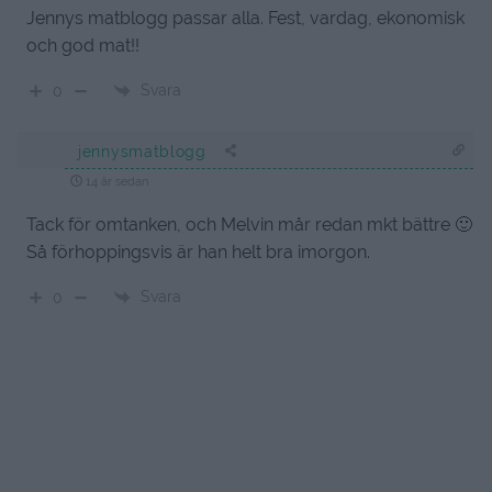
Jennys matblogg passar alla. Fest, vardag, ekonomisk
och god mat!!
Svara
0
jennysmatblogg
14 år sedan
Tack för omtanken, och Melvin mår redan mkt bättre 🙂
Så förhoppingsvis är han helt bra imorgon.
Svara
0