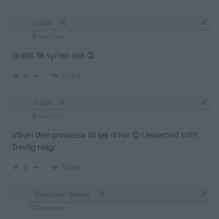
Lollo
14 år sedan
Grattis till syrran oxå 😉
Svara
0
Cissi
14 år sedan
Vilken liten prinsessa till tjej ni har 🙂 Underbart söt!!!
Trevlig helg!
Svara
0
Gretchen Meyer
14 år sedan