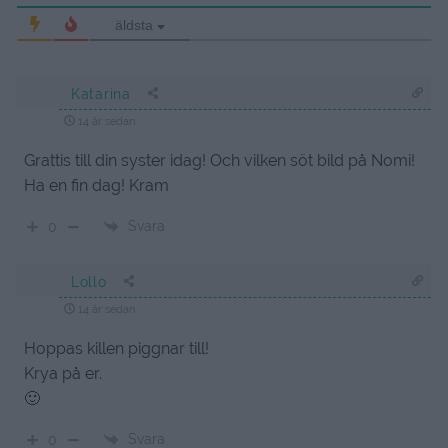
äldsta
Katarina
14 år sedan
Grattis till din syster idag! Och vilken söt bild på Nomi!
Ha en fin dag! Kram
Svara
0
Lollo
14 år sedan
Hoppas killen piggnar till!
Krya på er.
🙂
Svara
0