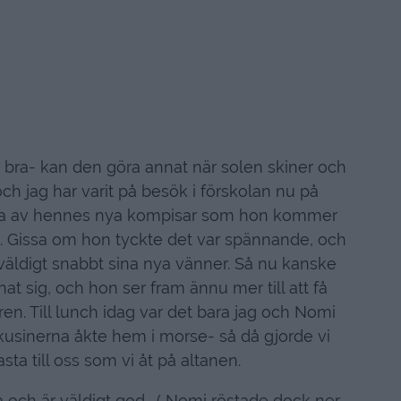
 bra- kan den göra annat när solen skiner och
och jag har varit på besök i förskolan nu på
gra av hennes nya kompisar som hon kommer
. Gissa om hon tyckte det var spännande, och
väldigt snabbt sina nya vänner. Så nu kanske
gnat sig, och hon ser fram ännu mer till att få
en. Till lunch idag var det bara jag och Nomi
sinerna åkte hem i morse- så då gjorde vi
asta till oss som vi åt på altanen.
a och är väldigt god. ( Nomi röstade dock ner