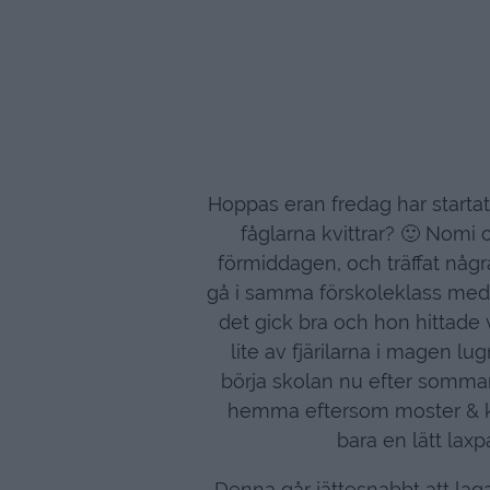
Hoppas eran fredag har startat
fåglarna kvittrar? 🙂 Nomi 
förmiddagen, och träffat nå
gå i samma förskoleklass med
det gick bra och hon hittade 
lite av fjärilarna i magen lu
börja skolan nu efter sommar
hemma eftersom moster & ku
bara en lätt laxp
Denna går jättesnabbt att lag