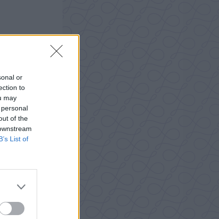
sonal or
ection to
ou may
 personal
out of the
 downstream
B’s List of