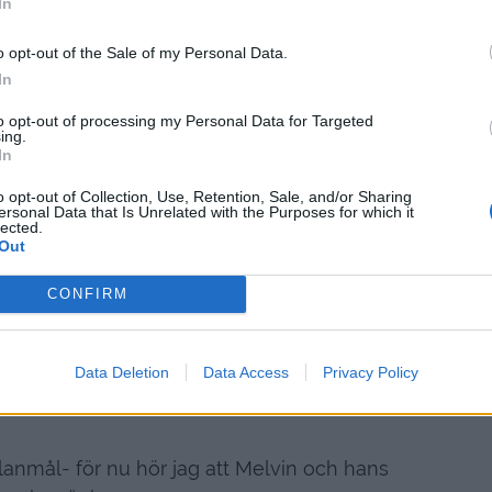
ga denna laxpasta till 4 personer :
400 gram
In
 1 vitlöksklyfta 1 stor bukett med färsk broccoli
o opt-out of the Sale of my Personal Data.
elphiaost några droppar vitvinsvinäger salt &
In
peppar
to opt-out of processing my Personal Data for Targeted
ing.
ka upp vattnet till pastan och koka enligt
In
 bitar , finskiva vitlöken och dela broccolin i
o opt-out of Collection, Use, Retention, Sale, and/or Sharing
pp en stekpanna med olivolja, och fräs vitlök
ersonal Data that Is Unrelated with the Purposes for which it
lected.
glansig. Häll i laxen och fräs den klar, och ställ
Out
dente. Häll av vattnet , skölj snabbt och rör i
 allt i pannan. Hetta upp pannan igen och låt
CONFIRM
d några droppar vitvinsvinäger, salt & peppar
a genast, smaklig spis.
Data Deletion
Data Access
Privacy Policy
* * * * * * * * * * * *
lanmål- för nu hör jag att Melvin och hans