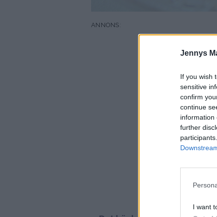
Jennys M
If you wish 
sensitive in
confirm you
continue se
information 
further disc
participants
Downstream 
Persona
I want t