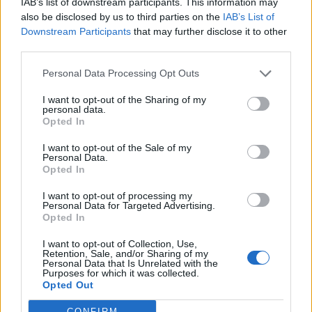
IAB’s list of downstream participants. This information may
14 år sedan
also be disclosed by us to third parties on the
IAB’s List of
Downstream Participants
that may further disclose it to other
*vinkar*
third parties.
God morgon!
Personal Data Processing Opt Outs
Svara
0
I want to opt-out of the Sharing of my
personal data.
Katarina
Opted In
14 år sedan
I want to opt-out of the Sale of my
Personal Data.
Önskar dig en fin onsdag!
Opted In
Svara
0
I want to opt-out of processing my
Personal Data for Targeted Advertising.
Opted In
Caroline
I want to opt-out of Collection, Use,
14 år sedan
Retention, Sale, and/or Sharing of my
Personal Data that Is Unrelated with the
Purposes for which it was collected.
Å Jenny hjälp mig.. ska ha 3 matgradda stora grabbar
Opted Out
på middag.. Vad e lite lördagsfestligt o bra att göra i
massor.. de äter som hästar.. helst någon god pasta
CONFIRM