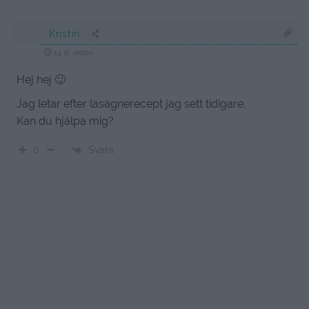
Kristin
14 år sedan
Hej hej 🙂
Jag letar efter lasagnerecept jag sett tidigare.
Kan du hjälpa mig?
Svara
0