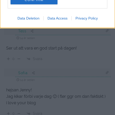
rätt.. Kram Caroline
Svara
0
Data Deletion
Data Access
Privacy Policy
Tess
14 år sedan
Ser ut att vara en god start på dagen!
Svara
0
Sofia
14 år sedan
hejsan Jenny!
Jag kikar förbi varje dag 🙂 ( fler ggr om dan faktiskt )
i love your blog
Svara
0