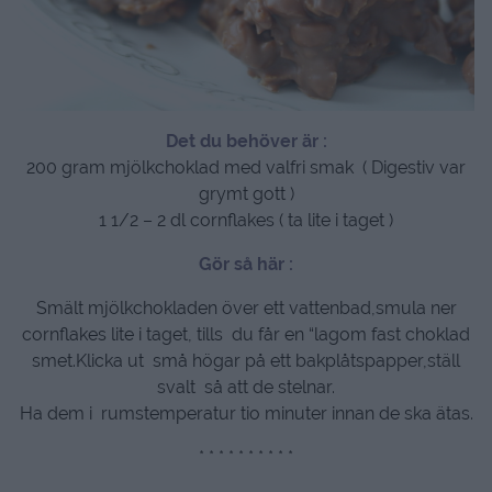
Det du behöver är :
200 gram mjölkchoklad med valfri smak ( Digestiv var
grymt gott )
1 1/2 – 2 dl cornflakes ( ta lite i taget )
Gör så här :
Smält mjölkchokladen över ett vattenbad,smula ner
cornflakes lite i taget, tills du får en “lagom fast choklad
smet.Klicka ut små högar på ett bakplåtspapper,ställ
svalt så att de stelnar.
Ha dem i rumstemperatur tio minuter innan de ska ätas.
* * * * * * * * * *