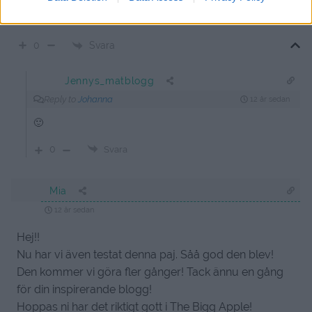
Sås å grönsallad till gjorde det extra gott!
Svara
0
Jennys_matblogg
Reply to
Johanna
12 år sedan
🙂
0
Svara
Mia
12 år sedan
Hej!!
Nu har vi även testat denna paj. Såå god den blev!
Den kommer vi göra fler gånger! Tack ännu en gång
för din inspirerande blogg!
Hoppas ni har det riktigt gott i The Bigg Apple!