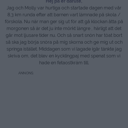
Hej på er därute,
Jag och Molly var hurtiga och startade dagen med vår
8,3 km runda efter att barnen vart lämnade på skola /
förskola. Nu när man ger sig ut för att gå klockan åtta på
morgonen så är det ju inte mörkt längre , härligt att det
går mot ljusare tider nu. Och så snart snön har töat bort
så ska jag börja snöra på mig skorna och ge mig ut och
springa istället. Middagen som vi lagade igår tänkte jag
skriva om, det blev en kycklingpaj med spenat som vi
hade en fetaostkräm till.