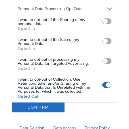
12 år sedan
Personal Data Processing Opt Outs
Heej! Älskar din blogg 🙂 testade pajen och den var
I want to opt-out of the Sharing of my
supergod 🙂 det tyckte sambon också. Ha det fint o
personal data.
Opted In
keep on blogging! 🙂
I want to opt-out of the Sale of my
Svara
0
Personal Data.
Opted In
Jennys_matblogg
I want to opt-out of processing my
Personal Data for Targeted Advertising.
Reply to
Cecilia Palmgren
12 år sedan
Opted In
<3 <3 tack snälla.
I want to opt-out of Collection, Use,
Retention, Sale, and/or Sharing of my
0
Svara
Personal Data that Is Unrelated with the
Purposes for which it was collected.
Opted Out
Johanna
CONFIRM
12 år sedan
Denna pajen blev otroligt god trotts att ja använde
Data Deletion
Data Access
Privacy Policy
grön pesto istället för röd 😉