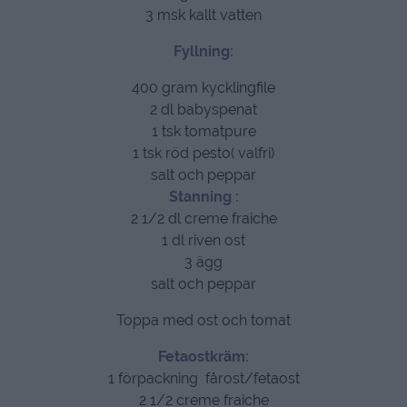
3 msk kallt vatten
Fyllning:
400 gram kycklingfile
2 dl babyspenat
1 tsk tomatpure
1 tsk röd pesto( valfri)
salt och peppar
Stanning :
2 1/2 dl creme fraiche
1 dl riven ost
3 ägg
salt och peppar
Toppa med ost och tomat
Fetaostkräm:
1 förpackning fårost/fetaost
2 1/2 creme fraiche