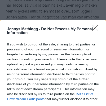
har Tacos, så vill alla barn ha skal.. även jag o maken.
Men vi lyckas alltid få en massa över… som ligger i
ugnen alltså.. Har du något tips vad man kan använda
de till?? Vi kastar alltid dom…
Jennys Matblogg -
Do Not Process My Personal
Information
Svara
0
If you wish to opt-out of the sale, sharing to third parties, or
Jennys_matblogg
processing of your personal or sensitive information for
Reply to
Pia
12 år sedan
targeted advertising by us, please use the below opt-out
section to confirm your selection. Please note that after your
🙂
opt-out request is processed you may continue seeing
Gulle <3
interest-based ads based on personal information utilized by
Jag hade gjort en tacogratäng av dem, eller panerat fisk
us or personal information disclosed to third parties prior to
eller kyckling med dem innan stekning.
your opt-out. You may separately opt-out of the further
Kram
disclosure of your personal information by third parties on the
IAB’s list of downstream participants. This information may
0
Svara
also be disclosed by us to third parties on the
IAB’s List of
Downstream Participants
that may further disclose it to other
Cecilia Palmgren
third parties.