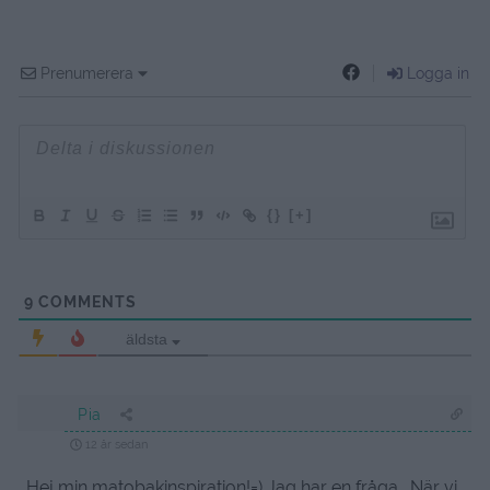
Prenumerera
Logga in
{}
[+]
9
COMMENTS
äldsta
Pia
12 år sedan
Hej min matobakinspiration!=) Jag har en fråga… När vi