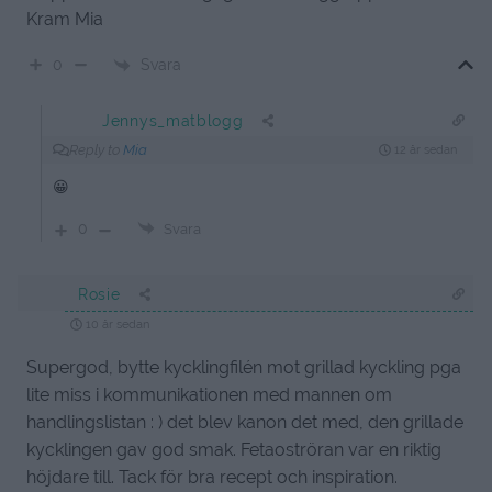
Kram Mia
Svara
0
Jennys_matblogg
Reply to
Mia
12 år sedan
😀
0
Svara
Rosie
10 år sedan
Supergod, bytte kycklingfilén mot grillad kyckling pga
lite miss i kommunikationen med mannen om
handlingslistan : ) det blev kanon det med, den grillade
kycklingen gav god smak. Fetaoströran var en riktig
höjdare till. Tack för bra recept och inspiration.