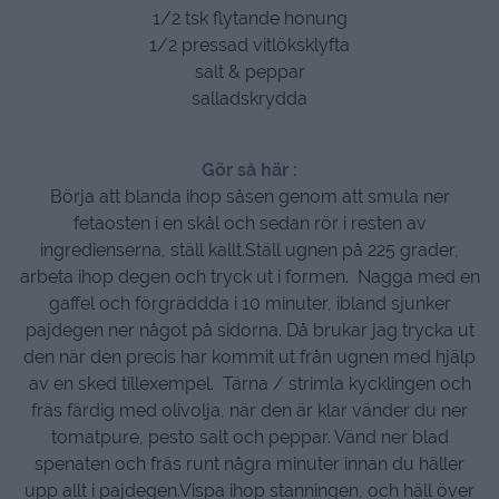
1/2 tsk flytande honung
1/2 pressad vitlöksklyfta
salt & peppar
salladskrydda
Gör så här :
Börja att blanda ihop såsen genom att smula ner
fetaosten i en skål och sedan rör i resten av
ingredienserna, ställ kallt.Ställ ugnen på 225 grader,
arbeta ihop degen och tryck ut i formen. Nagga med en
gaffel och förgräddda i 10 minuter, ibland sjunker
pajdegen ner något på sidorna. Då brukar jag trycka ut
den när den precis har kommit ut från ugnen med hjälp
av en sked tillexempel. Tärna / strimla kycklingen och
fräs färdig med olivolja, när den är klar vänder du ner
tomatpure, pesto salt och peppar. Vänd ner blad
spenaten och fräs runt några minuter innan du häller
upp allt i pajdegen.Vispa ihop stanningen, och häll över