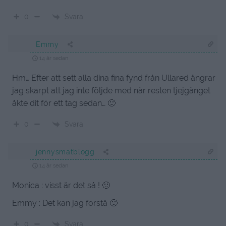
Svara
0
Emmy
14 år sedan
Hm… Efter att sett alla dina fina fynd från Ullared ångrar
jag skarpt att jag inte följde med när resten tjejgänget
åkte dit för ett tag sedan… 🙂
Svara
0
jennysmatblogg
14 år sedan
Monica : visst är det så ! 🙂
Emmy : Det kan jag förstå 🙂
Svara
0