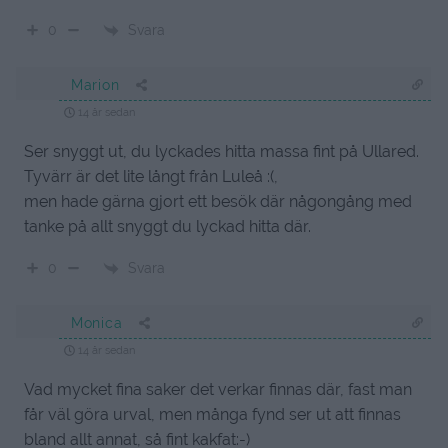
Svara
0
Marion
14 år sedan
Ser snyggt ut, du lyckades hitta massa fint på Ullared.
Tyvärr är det lite långt från Luleå :(,
men hade gärna gjort ett besök där någongång med
tanke på allt snyggt du lyckad hitta där.
Svara
0
Monica
14 år sedan
Vad mycket fina saker det verkar finnas där, fast man
får väl göra urval, men många fynd ser ut att finnas
bland allt annat, så fint kakfat:-)