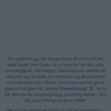
Så upptäckte jag här att jag missat att skriva om det
sista
fyndet från Gekås. Så nu kommer det allra sista
shoppingtipset från helgens Ullaredsbesök, iallafall det
sista som jag har fotat .Och fortsätter jag att skriva mer
om mina inköp från Ullared så kan jag snart lika gärna
döpa om bloggen till ”
Jennys Ullaredsblogg” 😉
Så nu
blir det inga fler shoppinginlägg, på ett tag iallafall…. Och
nej, jag är inte sponsrad av Gekås.
Det som jag missat att skriva om var en vit brödkorg /