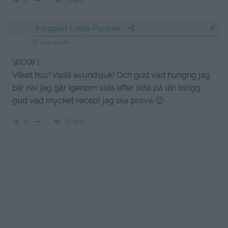
Svara
0
Fotograf Linda-Pauline
14 år sedan
WOW !
Vilket hus! Vadå avundsjuk! Och gud vad hungrig jag
blir när jag går igenom sida efter sida på din blogg,
gud vad mycket recept jag ska prova 🙂
Svara
0