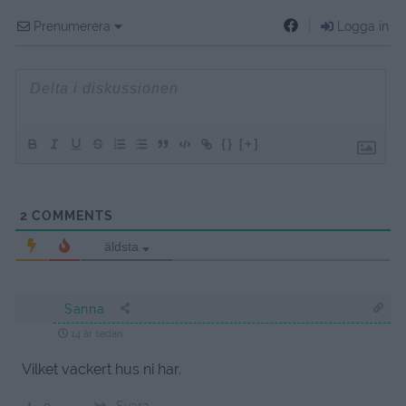
Prenumerera
Logga in
{}
[+]
2
COMMENTS
äldsta
Sanna
14 år sedan
Vilket vackert hus ni har.