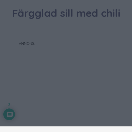
Färgglad sill med chili
2