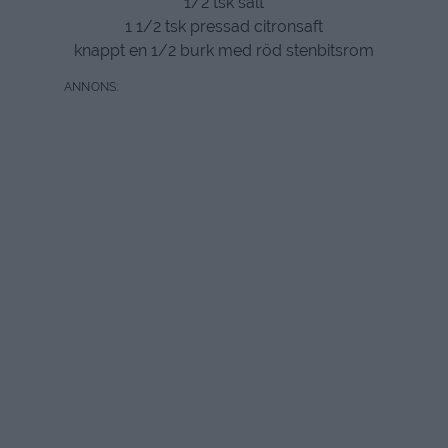
1/2 tsk salt
1 1/2 tsk pressad citronsaft
knappt en 1/2 burk med röd stenbitsrom