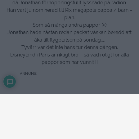
då Jonathan förhoppningsfullt lyssnade på radion.
Han vart ju nominerad till Rix megapols pappa / barn –
plan.
Som så många andra pappor 🙂
Jonathan hade nästan redan packat väskan,beredd att
åka till flygplatsen på söndag……
Tyvärr var det inte hans tur denna gången.
Disneyland i Paris är riktigt bra – så vad roligt för alla
pappor som har vunnit !!