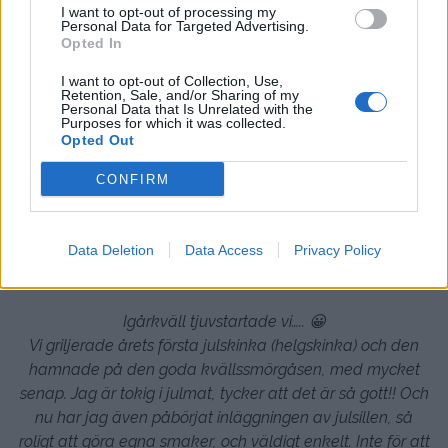
I want to opt-out of processing my
Personal Data for Targeted Advertising.
Opted In
I want to opt-out of Collection, Use,
Retention, Sale, and/or Sharing of my
Personal Data that Is Unrelated with the
Purposes for which it was collected.
Opted Out
CONFIRM
Kesofrukost
Data Deletion
Data Access
Privacy Policy
Igårkväll tjuvstartade vi….. 😀
Vi griljerade årets första julskinka (helgskinka) och den
hamnade på den goda kvällssmörgåsen, med mycket
senap. Jag är tokig i julmat, tycker att det är så gott!! Och
nu har jag även påbörjat inläggningen av julsillen, så
roligt att göra egna smaker, och väldigt enkelt. Inte för att