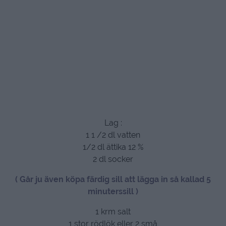
Lag :
1 1 /2 dl vatten
1/2 dl ättika 12 %
2 dl socker
( Går ju även köpa färdig sill att lägga in så kallad 5
minuterssill )
1 krm salt
1 stor rödlök eller 2 små