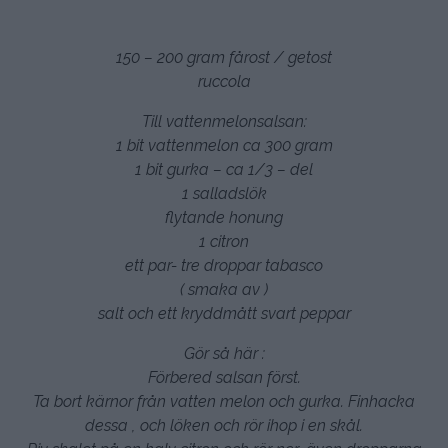
150 – 200 gram fårost / getost
ruccola
Till vattenmelonsalsan:
1 bit vattenmelon ca 300 gram
1 bit gurka – ca 1/3 – del
1 salladslök
flytande honung
1 citron
ett par- tre droppar tabasco
( smaka av )
salt och ett kryddmått svart peppar
Gör så här :
Förbered salsan först.
Ta bort kärnor från vatten melon och gurka. Finhacka
dessa , och löken och rör ihop i en skål.