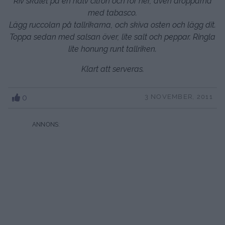
Riv skalet på en halv citron och rör ner, även dropparna
med tabasco.
Lägg ruccolan på tallrikarna, och skiva osten och lägg dit.
Toppa sedan med salsan över, lite salt och peppar. Ringla
lite honung runt tallriken.
Klart att serveras.
0
3 NOVEMBER, 2011