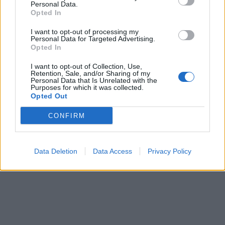
Personal Data.
Opted In
I want to opt-out of processing my
Personal Data for Targeted Advertising.
Vår julsill
Opted In
I want to opt-out of Collection, Use,
Retention, Sale, and/or Sharing of my
Personal Data that Is Unrelated with the
Ska du göra egen sill till jul? …. Då är detta en klassiker.
Purposes for which it was collected.
Opted Out
CONFIRM
Data Deletion
Data Access
Privacy Policy