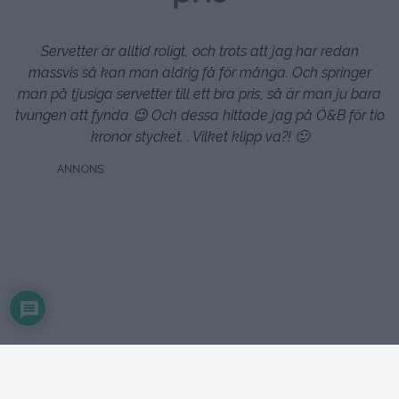
Servetter är alltid roligt, och trots att jag har redan
massvis så kan man aldrig få för många. Och springer
man på tjusiga servetter till ett bra pris, så är man ju bara
tvungen att fynda 😉 Och dessa hittade jag på Ö&B för tio
kronor stycket. . Vilket klipp va?! 🙂