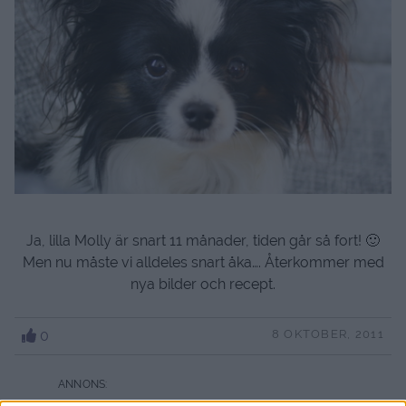
Ja, lilla Molly är snart 11 månader, tiden går så fort! 🙂
Men nu måste vi alldeles snart åka…. Återkommer med
nya bilder och recept.
0
8 OKTOBER, 2011