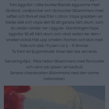
från äggvitor i olika bunkar.Blanda äggulorna med
färskost, vaniljsocker och strösocker tillsammans med
saften och finrivet skal från 1 citron .Vispa grädden i en
tredje skål och vispa den till ett ganska hårt skum, som
du sedan vänder ner i äggule- blandningen.Vispa
äggvitor till ett hårt skum och vänd sedan ner dem i
smeten också.Häll upp smeten i formen och täck med
folie och ställ i frysen i ca 5 – 6 timmar.
Ta fram en tjugominuter innan den ska serveras.
Serveringstips : Mixa hallon tillsammans med florscoker
och värm på spisen i en kastrull.
Servera cheesecaken tillsammans med den varma
hallonsåsen.