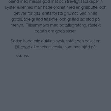
öland med massa god mat och trevligt sällskap.Min
syster &hennes man hade ordnat med en grillbuffe, och
det var för oss årets första grillmat. Såå himla
gott!!Både grillad fläskfile, och grillad lax stod på
menyn. Tillsammans med potatisgratäng, råstekt
potatis om goda såser.
Sedan hade min duktiga syster stått och bakat en
jättegod
citroncheesecake som hon bjöd på: