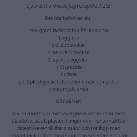
Självklart ordnade jag recepetet till Er
Det här behöver du :
200 gram färskost te.x Philadelphia
3 äggulor
1 dl strösocker
1 msk vaniljsocker
3 stycken äggvitor
3 dl grädde
1 citron
1 / 2 pkt digestiv ( eller efter smak och tycke)
3 msk mjukt smör
Gör så här:
Klä en rund form med avtagbara kanter med med
plastfolie, så att plasten hänger över kanterna.Mixa
digestivkexen till fina smulor och rör ihop med
smöret.Täck botten med smulorna.Separera äggulor