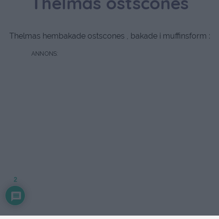
Thelmas ostscones
Thelmas hembakade ostscones , bakade i muffinsform :
2