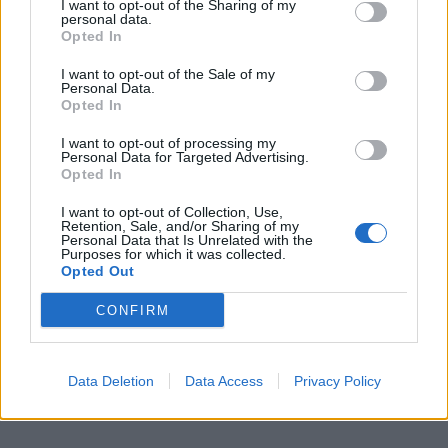
I want to opt-out of the Sharing of my
personal data.
Hejsan, ville bara säga att apelsinmarmeladen är den
Opted In
godaste jag har ätit och så enkel. Tack så mycket för
detta recept!
I want to opt-out of the Sale of my
Personal Data.
Kram/Rita
Opted In
Svara
0
I want to opt-out of processing my
Personal Data for Targeted Advertising.
Opted In
jennysmatblogg
I want to opt-out of Collection, Use,
Reply to
Rita
9 år sedan
Retention, Sale, and/or Sharing of my
Personal Data that Is Unrelated with the
Åh vad roligt. Det ska jag hälsa Thelma 😀
Purposes for which it was collected.
Opted Out
0
Svara
CONFIRM
Data Deletion
Data Access
Privacy Policy