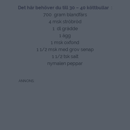
Det här behöver du till 30 – 40 köttbullar :
700 gram blandfärs
4 msk ströbröd
1 dl grädde
1 ägg
1 msk oxfond
1 1/2 msk med grov senap
1 1/2 tsk salt
nymalen peppar