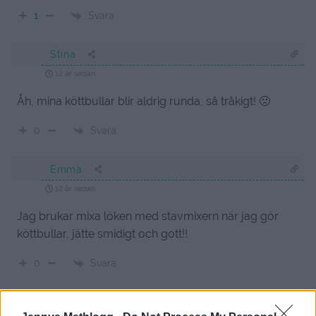
Svara
1
Stina
12 år sedan
Åh, mina köttbullar blir aldrig runda, så tråkigt! 🙁
Svara
0
Emma
12 år sedan
Jag brukar mixa löken med stavmixern när jag gör
köttbullar, jätte smidigt och gott!!
Svara
0
Carola