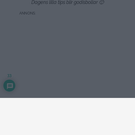
Dagens lilla tips blir godisbollar 🙂
33