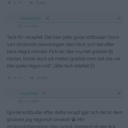
Svara
1
Alexandra
12 år sedan
Tack för receptet. Det blev jätte goda köttbullar! Dock
vart ströbröds blandningen sten hård, och det efter
bara några minuter. Fick ha i lika mycket grädde till
nästan, körde dock på mellan grädde men det ska väl
inte spela någon roll? Jätte tack iallafall 🙂
Svara
0
Josefine
12 år sedan
Gjorde köttbullar efter detta recept igår och det är dem
godaste jag någonsin smakat! 😀 Min
ströbrödsblandning blev också stenhård så den fick