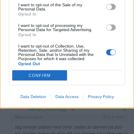
Reply to
Åsa
12 år sedan
I want to opt-out of the Sale of my
Personal Data.
De smakr inte senap, men det blir en särskild kryddning
Opted In
på det. Barnen här hemma gillar inte heller senap i vanliga
fall. Men dessa gick hem 🙂
I want to opt-out of processing my
Personal Data for Targeted Advertising.
Opted In
0
Svara
I want to opt-out of Collection, Use,
Retention, Sale, and/or Sharing of my
Karin
Personal Data that Is Unrelated with the
Purposes for which it was collected.
12 år sedan
Opted Out
Hur länge i ugnen? Ugnstemperatur? Rör du
CONFIRM
runt/vänder köttbullarna ibland när du gör dem i ugn?
Svara
0
Data Deletion
Data Access
Privacy Policy
Jennys_matblogg
Reply to
Karin
12 år sedan
Jag smörjer plåten med smör, sedan är värmen på 200-
225 grader, skakar en eller ett par gånger på plåten sen är