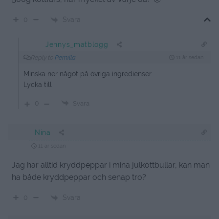
Svara
0
Jennys_matblogg
Reply to
Pernilla
11 år sedan
Minska ner något på övriga ingredienser.
Lycka till
0
Svara
Nina
11 år sedan
Jag har alltid kryddpeppar i mina julköttbullar, kan man
ha både kryddpeppar och senap tro?
Svara
0