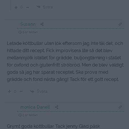
0
Svara
Susann
9 år sedan
Letade köttbullar utan lök eftersom jag inte tål det, och
hittade ditt recept. Fick improvisera lite så det blev
mellanmjölk istället för grädde, buljongtärning i stället
för oxfond och glutenfritt ströbröd. Men de blev väldigt
goda så jag har sparat receptet. Ska prova med
grädde och fond nästa gång! Tack för ett gott recept.
Svara
0
monica Danell
5 år sedan
Grymt goda köttbullar Tack jenny Glad påsk