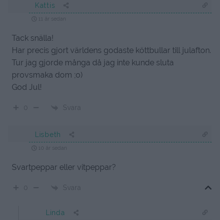
Kattis
11 år sedan
Tack snälla!
Har precis gjort världens godaste köttbullar till julafton.
Tur jag gjorde många då jag inte kunde sluta
provsmaka dom ;o)
God Jul!
Svara
0
Lisbeth
10 år sedan
Svartpeppar eller vitpeppar?
Svara
0
Linda