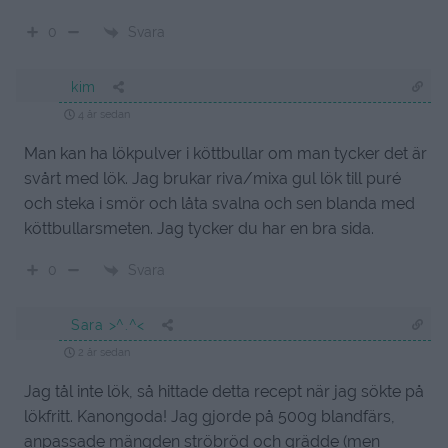
Svara
0
kim
4 år sedan
Man kan ha lökpulver i köttbullar om man tycker det är
svårt med lök. Jag brukar riva/mixa gul lök till puré
och steka i smör och låta svalna och sen blanda med
köttbullarsmeten. Jag tycker du har en bra sida.
Svara
0
Sara >^.^<
2 år sedan
Jag tål inte lök, så hittade detta recept när jag sökte på
lökfritt. Kanongoda! Jag gjorde på 500g blandfärs,
anpassade mängden ströbröd och grädde (men