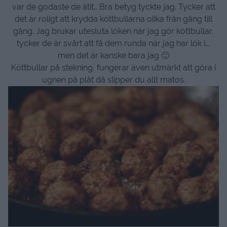
var de godaste de ätit… Bra betyg tyckte jag. Tycker att
det är roligt att krydda köttbullarna olika från gång till
gång. Jag brukar utesluta löken när jag gör köttbullar,
tycker de är svårt att få dem runda när jag har lök i….
men det är kanske bara jag 🙂
Köttbullar på stekning, fungerar även utmärkt att göra i
ugnen på plåt då slipper du allt matos.