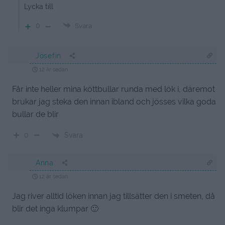
Lycka till
0
Svara
Josefin
12 år sedan
Får inte heller mina köttbullar runda med lök i, däremot
brukar jag steka den innan ibland och jösses vilka goda
bullar de blir
Svara
0
Anna
12 år sedan
Jag river alltid löken innan jag tillsätter den i smeten, då
blir det inga klumpar 🙂