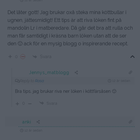
12 år sedan
Det låter gott! Jag brukar oxå steka mina köttbullar i
ugnen, jättesmidigt! Ett tips är att riva löken fint på
mandolin Lr i matberedare. Då går det bra att rulla och
man får samtidigt i kräsna barn löken utan att de ser
den 🙂 ack för en mysig blogg o inspirerande recept.
Svara
0
Jennys_matblogg
Reply to
Rosa
12 år sedan
Bra tips, jag brukar riva ner löken i köttfärsåsen 🙂
0
Svara
anki
12 år sedan