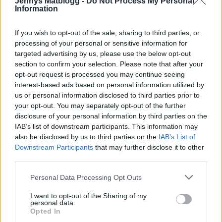
Jennys Matblogg -
Do Not Process My Personal
12 år sedan
Information
Kör lök med lite grädde/mjölk i matberedare till en helt
If you wish to opt-out of the sale, sharing to third parties, or
slät massa. Du får smaken utan lökbitar
processing of your personal or sensitive information for
targeted advertising by us, please use the below opt-out
Svara
1
section to confirm your selection. Please note that after your
opt-out request is processed you may continue seeing
Åsa
interest-based ads based on personal information utilized by
us or personal information disclosed to third parties prior to
12 år sedan
your opt-out. You may separately opt-out of the further
En kanske konstig fråga men smakar det senap om
disclosure of your personal information by third parties on the
IAB’s list of downstream participants. This information may
köttbullarna eller ”bara gott”? Ingen som gillar senap
also be disclosed by us to third parties on the
IAB’s List of
här hemma. Brukar också mixa lök och grädde/mjölk
Downstream Participants
that may further disclose it to other
eller riva den. Ist för ströbröd lägger jag havregryn i
third parties.
vätskan, blir jättesaftiga köttbullar! 🙂
Personal Data Processing Opt Outs
Svara
1
I want to opt-out of the Sharing of my
personal data.
Opted In
Jennys_matblogg