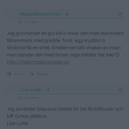
Matochbakverkstan
12 år sedan
Jag grovhackar en gul lök o mixar den med stavmixern
tillsammans med grädde, fond, ägg kryddor o
ströbröd till en smet. Smeten kan lätt smakas av innan
man blandar den med färsen. Inga lökbitar här inte 🙂
http://matochbakverkstan.se
Svara
0
Lise-Lotte
12 år sedan
Jag använder lökpulver istället för lök till köttbullar och
biff. funkar jättebra.
Lise-Lotte