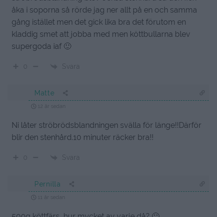
åka i soporna så rörde jag ner allt på en och samma
gång istället men det gick lika bra det förutom en
kladdig smet att jobba med men köttbullarna blev
supergoda iaf 🙂
Svara
0
Matte
12 år sedan
Ni låter ströbrödsblandningen svälla för länge!!Därför
blir den stenhård.10 minuter räcker bra!!
Svara
0
Pernilla
11 år sedan
500g köttfärs, hur mycket av varje då? 🙂