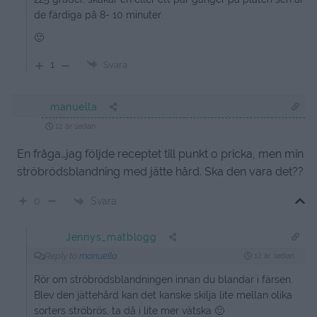
de färdiga på 8- 10 minuter.
🙂
1
Svara
manuella
12 år sedan
En fråga…jag följde receptet till punkt o pricka, men min
ströbrödsblandning med jätte hård. Ska den vara det??
Svara
0
Jennys_matblogg
Reply to
manuella
12 år sedan
Rör om ströbrödsblandningen innan du blandar i färsen.
Blev den jättehård kan det kanske skilja lite mellan olika
sorters ströbrös, ta då i lite mer vätska 🙂