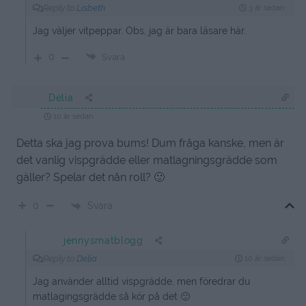
Reply to
Lisbeth
3 år sedan
Jag väljer vitpeppar. Obs, jag är bara läsare här.
0
Svara
Delia
10 år sedan
Detta ska jag prova bums! Dum fråga kanske, men är
det vanlig vispgrädde eller matlagningsgrädde som
gäller? Spelar det nån roll? 🙂
Svara
0
jennysmatblogg
Reply to
Delia
10 år sedan
Jag använder alltid vispgrädde, men föredrar du
matlagingsgrädde så kör på det 🙂