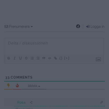
Prenumerera
Logga in
{}
[+]
33
COMMENTS
äldsta
Rosa