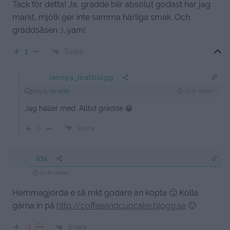
Tack för detta! Ja, grädde blir absolut godast har jag
märkt, mjölk ger inte samma härliga smak. Och
gräddsåsen :)…yam!
Svara
1
Jennys_matblogg
Reply to
anki
12 år sedan
Jag håller med. Alltid grädde 😀
0
Svara
Ida
12 år sedan
Hemmagjorda e så mkt godare än köpta 🙂 Kolla
gärna in på
http://coffeeandcupcake.blogg.se
🙂
Svara
-2