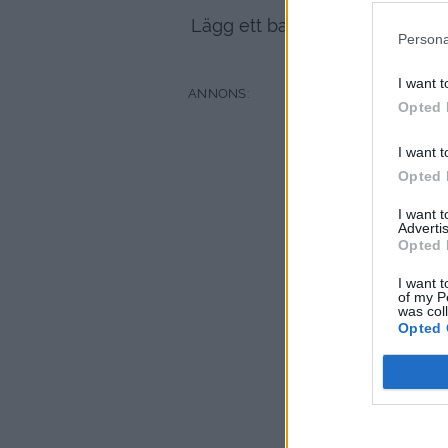
Lägg ett bakplåtspapper i bott
Persona
oc
I want t
Opted 
I want t
Opted 
I want 
Advertis
Opted 
I want t
of my P
was col
Opted 