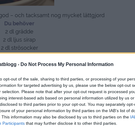
god – och tacksamt nog mycket lättgjord
Du behöver
2 dl grädde
2 dl ljus sirap
2 dl strösocker
valnötter / hasselnötter
atblogg -
Do Not Process My Personal Information
Gör så här :
r, och sirap i en storbottnad kastrull.
to opt-out of the sale, sharing to third parties, or processing of your per
ram tills det klarar ”kulprovet”
formation for targeted advertising by us, please use the below opt-out s
r selection. Please note that after your opt-out request is processed y
 tsk av den kokande kolan i ett glas med kallt
eing interest-based ads based on personal information utilized by us or
vatten,
disclosed to third parties prior to your opt-out. You may separately opt-
år att forma till en kula )
losure of your personal information by third parties on the IAB’s list of
. This information may also be disclosed by us to third parties on the
IA
n plattan, och häller ner de hackade nötterna.
Participants
that may further disclose it to other third parties.
ha kolan så väljer du mindre / större form att
älla ut kolan på.