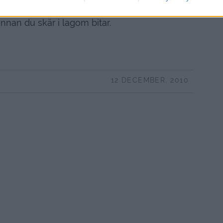
innan du skär i lagom bitar.
12 DECEMBER, 2010