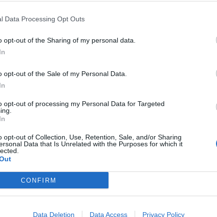
en- för att underlätta när du ska ta upp kolan
l Data Processing Opt Outs
h skära den i bitar.
o opt-out of the Sharing of my personal data.
In
o opt-out of the Sale of my Personal Data.
In
to opt-out of processing my Personal Data for Targeted
ing.
In
o opt-out of Collection, Use, Retention, Sale, and/or Sharing
ersonal Data that Is Unrelated with the Purposes for which it
lected.
Out
CONFIRM
Data Deletion
Data Access
Privacy Policy