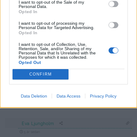
I want to opt-out of the Sale of my
Annelie
Personal Data.
Opted In
11 år sedan
I want to opt-out of processing my
Hejsan!!
Personal Data for Targeted Advertising.
Har gjort en av dina favorit kladdkakor med crispigt
Opted In
täcke tidigare och det var verkligen den godaste
I want to opt-out of Collection, Use,
någonsin!!
Retention, Sale, and/or Sharing of my
Personal Data that Is Unrelated with the
Nu står denna tigerkaka i ugnen men (oerfaren som
Purposes for which it was collected.
Opted Out
man är) tog jag en för stor form.. Hoppas den blir god
iaf men blev ingen ”varvning”. Önskar att du skulle
CONFIRM
skriva ut form storlek!?
Tack för alla grymma recept och tydlighet.
Med vänlig hälsning, Annelie
Data Deletion
Data Access
Privacy Policy
Svara
0
Eva Ljungholm
5 år sedan