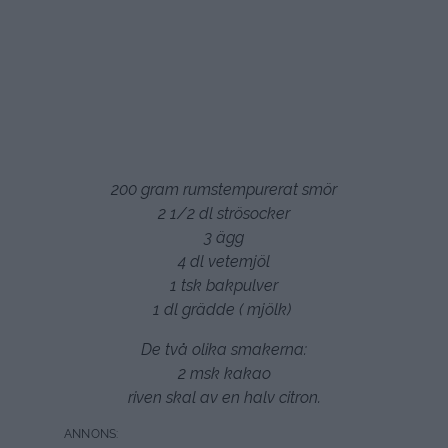
200 gram rumstempurerat smör
2 1/2 dl strösocker
3 ägg
4 dl vetemjöl
1 tsk bakpulver
1 dl grädde ( mjölk)
De två olika smakerna:
2 msk kakao
riven skal av en halv citron.