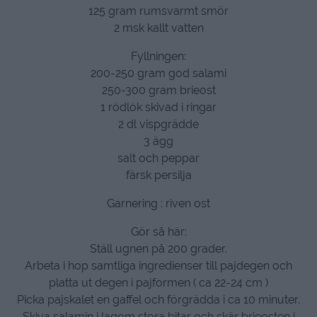
125 gram rumsvarmt smör
2 msk kallt vatten
Fyllningen:
200-250 gram god salami
250-300 gram brieost
1 rödlök skivad i ringar
2 dl vispgrädde
3 ägg
salt och peppar
färsk persilja
Garnering : riven ost
Gör så här:
Ställ ugnen på 200 grader.
Arbeta i hop samtliga ingredienser till pajdegen och
platta ut degen i pajformen ( ca 22-24 cm )
Picka pajskalet en gaffel och förgrädda i ca 10 minuter.
Skiva salamin i lagom stora bitar och skär brieosten i