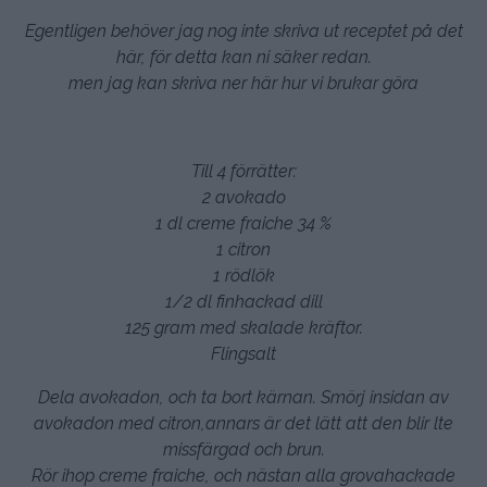
Egentligen behöver jag nog inte skriva ut receptet på det
här, för detta kan ni säker redan.
men jag kan skriva ner här hur vi brukar göra
Till 4 förrätter:
2 avokado
1 dl creme fraiche 34 %
1 citron
1 rödlök
1/2 dl finhackad dill
125 gram med skalade kräftor.
Flingsalt
Dela avokadon, och ta bort kärnan. Smörj insidan av
avokadon med citron,annars är det lätt att den blir lte
missfärgad och brun.
Rör ihop creme fraiche, och nästan alla grovahackade