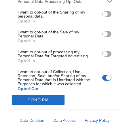
Personal Data Processing Opt Outs
I want to opt-out of the Sharing of my
personal data.
Opted In
I want to opt-out of the Sale of my
Personal Data.
Opted In
Brie- och salamipaj
I want to opt-out of processing my
Personal Data for Targeted Advertising.
Opted In
Idag bär det av mot Skara sommarland, hela familjen
plus en kompis till Jacob. Det var ett par år sedan vi var
I want to opt-out of Collection, Use,
Retention, Sale, and/or Sharing of my
där sist- och ungarna har tjatat om att åka tillbaka, Det
Personal Data that Is Unrelated with the
Purposes for which it was collected.
ska bli jätteroligt att åka karuseller och äta popcorn och
Opted Out
sockervadd! Så idag hoppas vi på fint väder!
CONFIRM
Data Deletion
Data Access
Privacy Policy