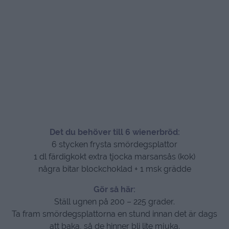
Det du behöver till 6 wienerbröd:
6 stycken frysta smördegsplattor
1 dl färdigkokt extra tjocka marsansås (kok)
några bitar blockchoklad + 1 msk grädde
Gör så här:
Ställ ugnen på 200 – 225 grader.
Ta fram smördegsplattorna en stund innan det är dags
att baka, så de hinner bli lite mjuka.