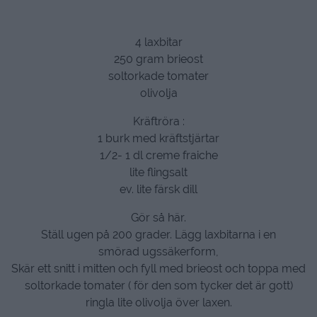
4 laxbitar
250 gram brieost
soltorkade tomater
olivolja
Kräftröra :
1 burk med kräftstjärtar
1/2- 1 dl creme fraiche
lite flingsalt
ev. lite färsk dill
Gör så här.
Ställ ugen på 200 grader. Lägg laxbitarna i en
smörad ugssäkerform,
Skär ett snitt i mitten och fyll med brieost och toppa med
soltorkade tomater ( för den som tycker det är gott)
ringla lite olivolja över laxen.