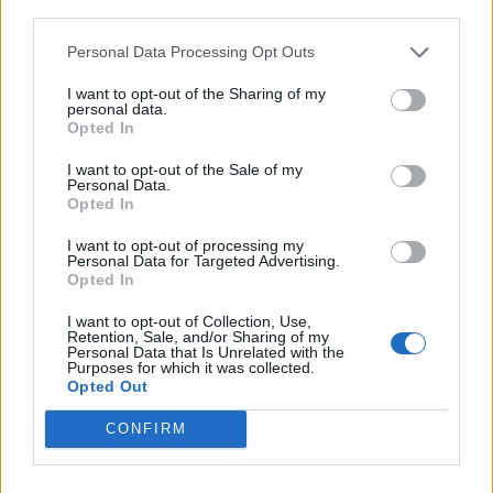
third parties.
Personal Data Processing Opt Outs
4
COMMENTS
I want to opt-out of the Sharing of my
personal data.
äldsta
Opted In
I want to opt-out of the Sale of my
Personal Data.
Nathalie
Opted In
10 år sedan
I want to opt-out of processing my
Personal Data for Targeted Advertising.
Hur länge ska de stå i ugnen?
Opted In
Svara
0
I want to opt-out of Collection, Use,
Retention, Sale, and/or Sharing of my
Personal Data that Is Unrelated with the
Purposes for which it was collected.
Sandra
Opted Out
Reply to
Nathalie
10 år sedan
CONFIRM
Jag menade inte att låta kort men kan tänka mig ca 15
minuter + –