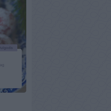
Julgodis
jag.
du: 3 dl
jus sirap
ra
ör så