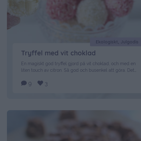
Ekologiskt, Julgodis
Tryffel med vit choklad
En magiskt god tryffel gjord på vit choklad, och med en
liten touch av citron. Så god och busenkel att göra. Det
här behöver du: 3/4 dl vispgrädde skalet av 1 citron (
9
3
ekologiskt ) 200 gram vit choklad Garnering: Kokos Så här
gör du: Låt grädden sjuda upp på svag värme. Ta bort
från …
Continued