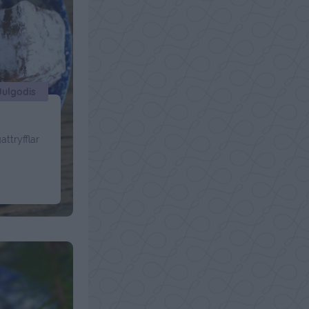
Julgodis
attryfflar
isslyckas
at ( te.x
ör så