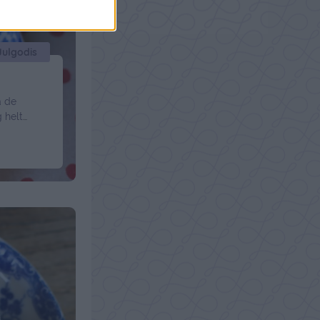
Julgodis
a de
 helt
ort. Jag
tor
 med
 det