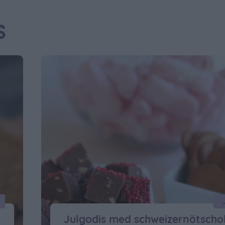
s
Julgodis med schweizernötscho