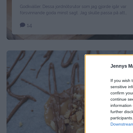
Godkväller, Dessa jordnötsrutor som jag gjorde igår var
försvinnande goda minst sagt. Jag skulle passa på att
fota alla fina bitar idag, bilder blir bäst i dagsljus… Men när
14
jag skulle plocka fram dem, så upptäckte jag till min
förvåning att nästan alla var borta. Det visade sig att
maken i huset hade ätit upp nästan …
Continued
Jennys M
If you wish 
sensitive in
confirm you
continue se
information 
further disc
participants
Downstream 