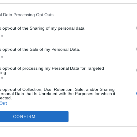
l Data Processing Opt Outs
Chokladdoppad lakritskola
Hej där, Kikar förbi mellan allt julbak och
o opt-out of the Sharing of my personal data.
pepparkakshusbygge. Här är julmusik både högt 
In
och julstämningen finns här trots avsaknaden av 
3
1
snart brygga lite kaffe och plocka fram gofika, fö
o opt-out of the Sale of my Personal Data.
kommer lite kompisar på besök. Trevlig med alla
In
fikaträffar så här under hösten & vintern. Här ko
riktigt god lakritskola, …
Continued
to opt-out of processing my Personal Data for Targeted
ing.
In
o opt-out of Collection, Use, Retention, Sale, and/or Sharing
ersonal Data that Is Unrelated with the Purposes for which it
lected.
Out
CONFIRM