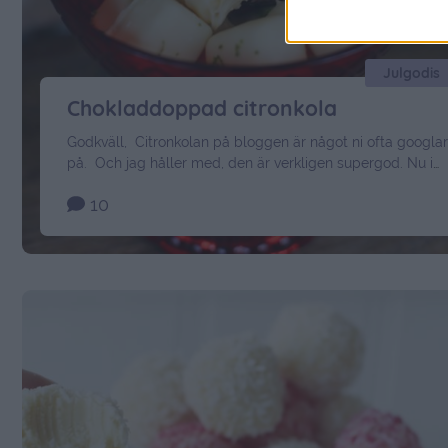
Julgodis
Chokladdoppad citronkola
Godkväll, Citronkolan på bloggen är något ni ofta googlar
på. Och jag håller med, den är verkligen supergod. Nu i
år provade jag att doppa den i vit choklad och toppa med
10
lite riven lime. Resultatet blev ett ännu godare julgodis.
Prova denna i år, och lakritskola ni ser där bakom… Den
kommer alldeles snart på bloggen …
Continued