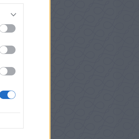
Julgodis
& lågt
snö. Ska
r snart
 extra
mmer en