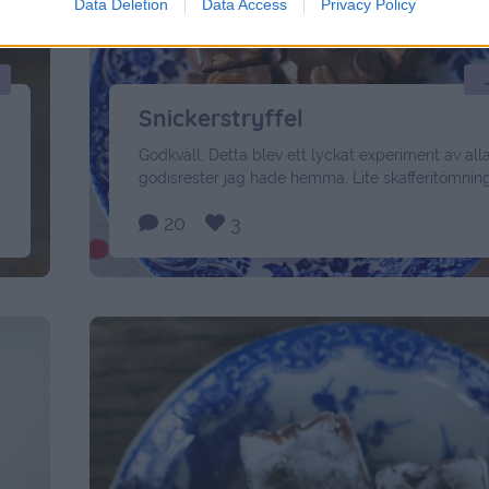
Data Deletion
Data Access
Privacy Policy
Snickerstryffel
Godkväll, Detta blev ett lyckat experiment av all
godisrester jag hade hemma. Lite skafferitömning
enkelt, och godiset blev bland det godaste jag gj
20
3
hade mest mjölkchoklad, men blandade några ru
mörkt och några rutor vit choklad. Tillsammans
krämig jordnötssmör och salta jordnötter så blev
banne mig en helt fantastisk kombo. …
Continued