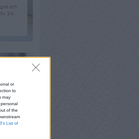
e god och
du: 3/4 dl
sk smör
strull, ta
nd ner
sonal or
ection to
ou may
 personal
out of the
 downstream
B’s List of