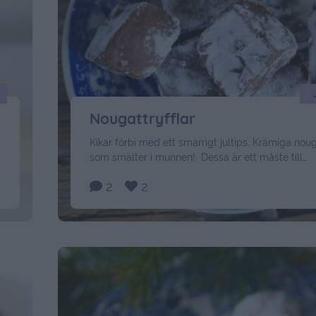
Nougattryfflar
Kikar förbi med ett smarrigt jultips. Krämiga noug
som smälter i munnen! Dessa är ett måste till
julgodisbordet. Enkla att göra och går typ inte m
2
2
med. Detta behöver du: 200 gram rumsvarm noug
guldnougat) 1 dl grädde 1 msk smör florsocker G
här: Låt grädden sjuda upp på svag värme. Ta …
Continued