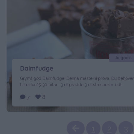
Julgodis
Daimfudge
Grymt god Daimfudge. Denna måste ni prova. Du behöver
till cirka 25-30 bitar : 3 dl grädde 3 dl strösocker 1 dl
ljus sirap 50 gram smör 200 gram mjölkchoklad med
7
8
Daim Topping: 2 hackade dubbeldaim Gör så här: Klä en
form cirka 15*15 med bakplåtspapper. Mät upp grädde,
sirap och socker i en tjockbottnad kastrull …
Continued
1
2
3