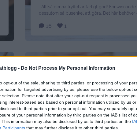
Alltså denna tryffel är farligt god! Försvinnand
dessutom så busenkel att göra. Det här behöver 
vispgrädde 200 gram schweizernötschoklad 1 m
16
1
strössel Gör så här: Låt grädden sjuda upp i en ka
bort från värmen och bryt ner chokladen och bä
smöret. Rör tills smeten är blank. …
Continued
atblogg -
Do Not Process My Personal Information
to opt-out of the sale, sharing to third parties, or processing of your per
formation for targeted advertising by us, please use the below opt-out s
r selection. Please note that after your opt-out request is processed y
eing interest-based ads based on personal information utilized by us or
disclosed to third parties prior to your opt-out. You may separately opt-
losure of your personal information by third parties on the IAB’s list of
. This information may also be disclosed by us to third parties on the
IA
Participants
that may further disclose it to other third parties.