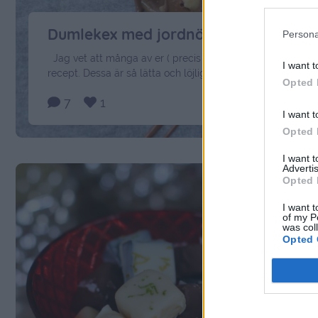
Julgodis
Persona
Dumlekex med jordnötskross
Jag vet att många av er ( precis som jag ) gillar enkla
I want t
recept. Dessa är så lätta och löjligt goda att ni knappt kan
Opted 
tro det. Ett julgodis som alla klarar av att göra. Till 20
7
1
Dumlekex 20 dumlekolor 1/2 dl hackade salta jordnötter
I want t
25 gram smält mjölkchoklad Gör så här: Ställ ugnen …
Opted 
Continued
I want 
Advertis
Opted 
I want t
of my P
was col
Opted 