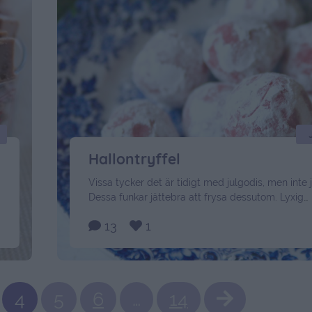
Hallontryffel
Vissa tycker det är tidigt med julgodis, men inte 
Dessa funkar jättebra att frysa dessutom. Lyxig
hallontryffel rullade i florsocker. Det här behöver 
13
1
vispgrädde 4 dl strösocker 50 gram smör 4 msk l
125 gram färska hallon 100 gram vit choklad någ
droppar röd karamellfärg Garnering: florsocker G
här: …
Continued
4
5
6
…
14